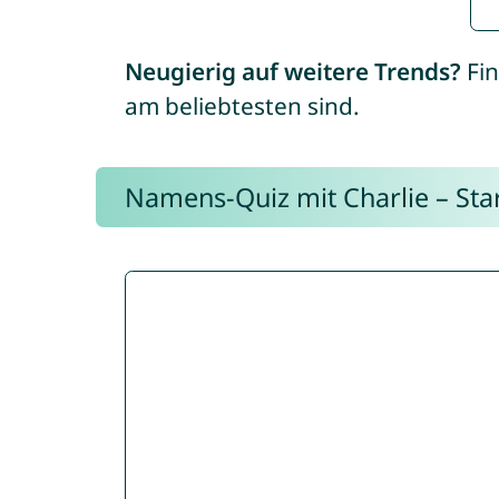
Neugierig auf weitere Trends?
Fin
am beliebtesten sind.
Namens-Quiz mit Charlie – Start