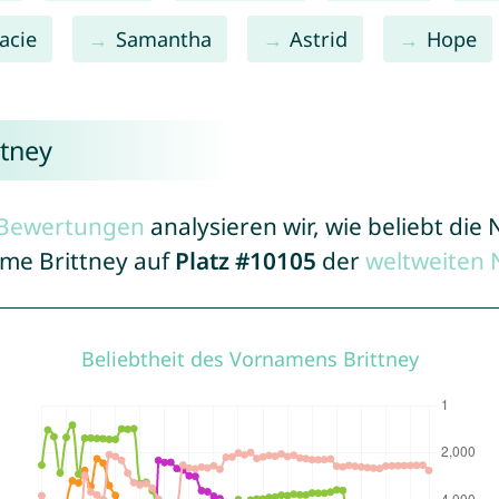
acie
Samantha
Astrid
Hope
ttney
r Bewertungen
analysieren wir, wie beliebt di
ame Brittney auf
Platz #10105
der
weltweiten 