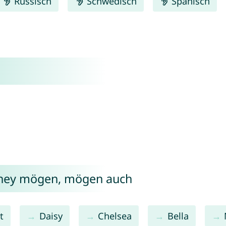
Russisch
Schwedisch
Spanisch
ttney mögen, mögen auch
t
Daisy
Chelsea
Bella