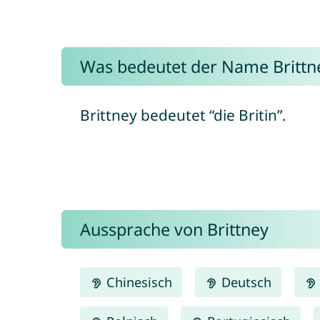
Was bedeutet der Name Brittn
Brittney bedeutet “die Britin”.
Aussprache von Brittney
Chinesisch
Deutsch