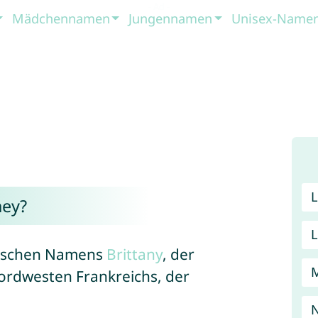
Mädchennamen
Jungennamen
Unisex-Name
ney?
glischen Namens
Brittany
, der
ordwesten Frankreichs, der