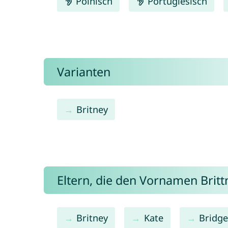
Polnisch
Portugiesisch
Varianten
Britney
Eltern, die den Vornamen Bri
Britney
Kate
Bridge