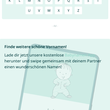
K
L
M
N
O
P
Q
R
S
T
U
V
W
X
Y
Z
Finde weitere schöne Vornamen!
Lade dir jetzt unsere kostenlose
Babynamen App
herunter und swipe gemeinsam mit deinem Partner
einen wunderschönen Namen!