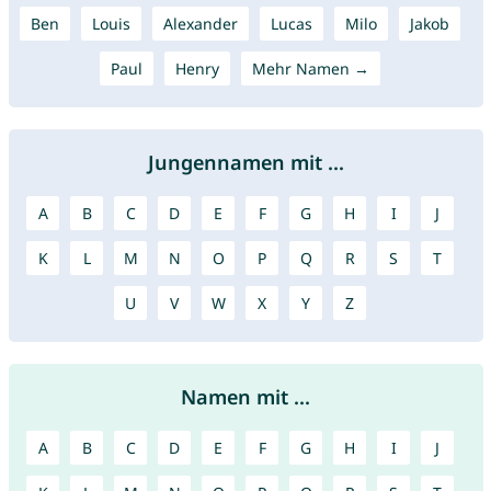
Ben
Louis
Alexander
Lucas
Milo
Jakob
Paul
Henry
Mehr Namen →
Jungennamen mit ...
A
B
C
D
E
F
G
H
I
J
K
L
M
N
O
P
Q
R
S
T
U
V
W
X
Y
Z
Namen mit ...
A
B
C
D
E
F
G
H
I
J