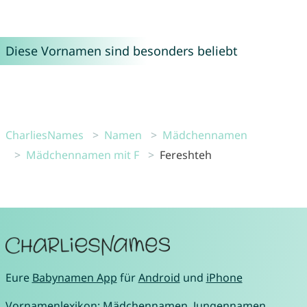
Diese Vornamen sind besonders beliebt
CharliesNames
Namen
Mädchennamen
Mädchennamen mit F
Fereshteh
Eure
Babynamen App
für
Android
und
iPhone
Vornamenlexikon:
Mädchennamen
,
Jungennamen
,