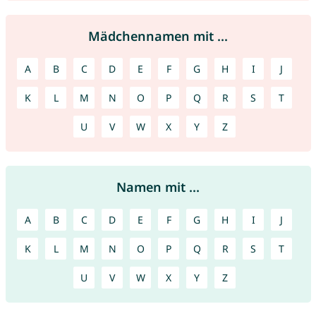
Mädchennamen mit ...
A
B
C
D
E
F
G
H
I
J
K
L
M
N
O
P
Q
R
S
T
U
V
W
X
Y
Z
Namen mit ...
A
B
C
D
E
F
G
H
I
J
K
L
M
N
O
P
Q
R
S
T
U
V
W
X
Y
Z