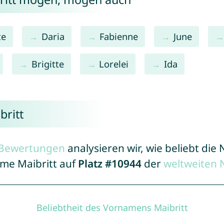
te
Daria
Fabienne
June
Brigitte
Lorelei
Ida
britt
r Bewertungen
analysieren wir, wie beliebt di
ame Maibritt auf
Platz #10944
der
weltweiten 