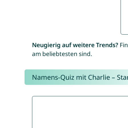
Neugierig auf weitere Trends?
Fin
am beliebtesten sind.
Namens-Quiz mit Charlie – Start