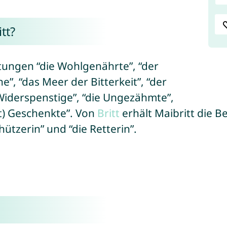
tt?
tungen “die Wohlgenährte”, “der
”, “das Meer der Bitterkeit”, “der
 Widerspenstige”, “die Ungezähmte”,
tt) Geschenkte”. Von
Britt
erhält Maibritt die B
hützerin” und “die Retterin”.