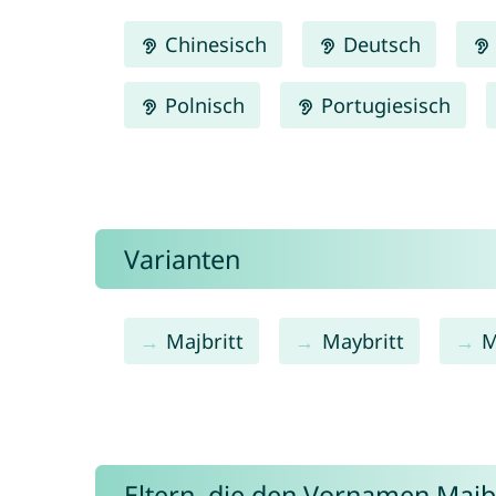
Chinesisch
Deutsch
Polnisch
Portugiesisch
Varianten
Majbritt
Maybritt
M
Eltern, die den Vornamen Mai