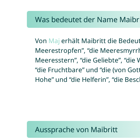
Was bedeutet der Name Maibri
Von
Maj
erhält Maibritt die Bedeu
Meerestropfen”, “die Meeresmyrrhe
Meeresstern”, “die Geliebte”, “die
“die Fruchtbare” und “die (von Go
Hohe” und “die Helferin”, “die Besc
Aussprache von Maibritt