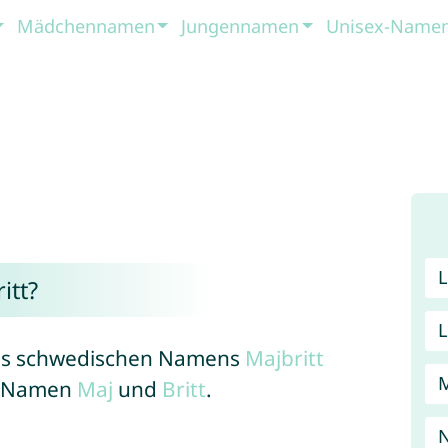
Mädchennamen
Jungennamen
Unisex-Name
itt?
 des schwedischen Namens
Majbritt
n Namen
Maj
und
Britt
.