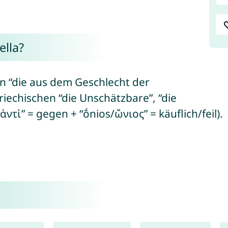
lla?
n “die aus dem Geschlecht der
iechischen “die Unschätzbare”, “die
ἀντἰ” = gegen + “ṓnios/ὤνιος” = käuflich/feil).