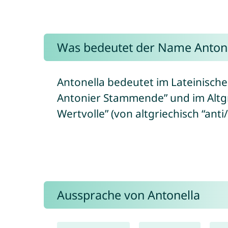
Was bedeutet der Name Antone
Antonella bedeutet im Lateinische
Antonier Stammende” und im Altgr
Wertvolle” (von altgriechisch “anti/
Aussprache von Antonella