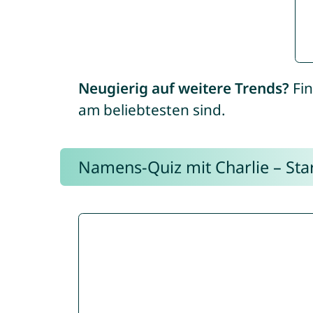
Neugierig auf weitere Trends?
Fin
am beliebtesten sind.
Namens-Quiz mit Charlie – Start