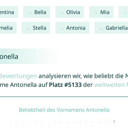
entina
Bella
Olivia
Mia
melia
Stella
Antonia
Gabriella
onella
r Bewertungen
analysieren wir, wie beliebt di
ame Antonella auf
Platz #5133
der
weltweiten