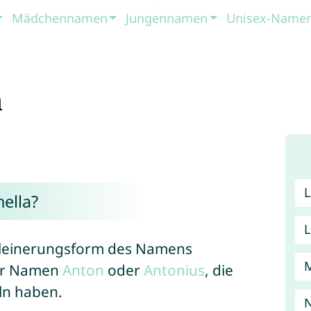
Mädchennamen
Jungennamen
Unisex-Name
a
.
ella?
erkleinerungsform des Namens
der Namen
Anton
oder
Antonius
, die
ln haben.