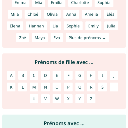
Emma
Mia
Emilia
Charlotte
Sophia
Mila
Chloé
Olivia
Anna
Amelia
Éléa
Elena
Hannah
Lia
Sophie
Emily
Julia
Zoé
Maya
Eva
Plus de prénoms →
Prénoms de fille avec ...
A
B
C
D
E
F
G
H
I
J
K
L
M
N
O
P
Q
R
S
T
U
V
W
X
Y
Z
Prénoms avec ...