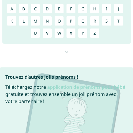
A
B
C
D
E
F
G
H
I
J
K
L
M
N
O
P
Q
R
S
T
U
V
W
X
Y
Z
Trouvez d’autres jolis prénoms !
Téléchargez notre
application de prénoms pour bébé
gratuite et trouvez ensemble un joli prénom avec
votre partenaire !