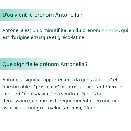
D’où vient le prénom Antonella ?
Antonella est un diminutif italien du prénom
Antonie
, qui
est d’origine étrusque et gréco-latine.
Que signifie le prénom Antonella ?
Antonella signifie “appartenant à la gens
Antonia
“ et
“inestimable”, “précieuse” (du grec ancien “anti/ἀντἰ” =
contre + “ṓnios/ὤνιος” = à vendre). Depuis la
Renaissance, ce nom est fréquemment et erronément
associé au mot grec ἄνθος (ánthos), “fleur”.