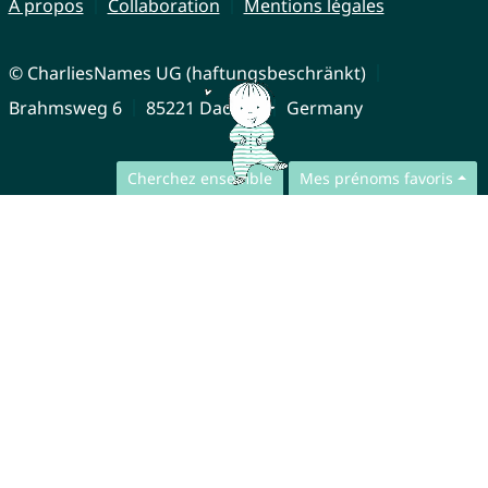
À propos
Collaboration
Mentions légales
© CharliesNames UG (haftungsbeschränkt)
Brahmsweg 6
85221 Dachau
Germany
Cherchez ensemble
Mes prénoms favoris