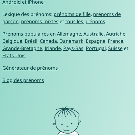
Android
et
iPhone
Lexique des prénoms:
prénoms de fille
,
prénoms de
garçon
,
prénoms-mixtes
et
tous les prénoms
Prénoms populaires en
Allemagne
,
Australie
,
Autriche
,
Belgique
,
Brésil
,
Canada
,
Danemark
,
Espagne
,
France
,
Grande-Bretagne
,
Irlande
,
Pays-Bas
,
Portugal
,
Suisse
et
États-Unis
Générateur de prénoms
Blog des prénoms