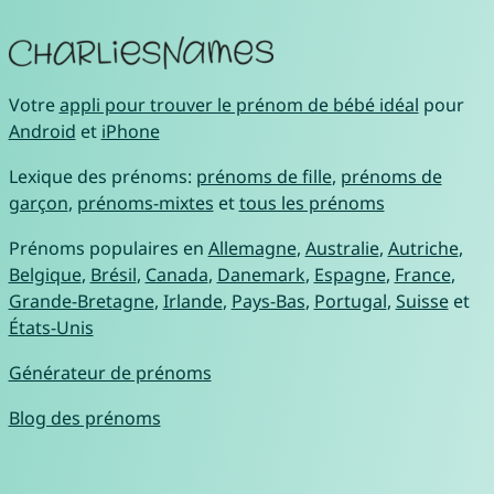
Votre
appli pour trouver le prénom de bébé idéal
pour
Android
et
iPhone
Lexique des prénoms:
prénoms de fille
,
prénoms de
garçon
,
prénoms-mixtes
et
tous les prénoms
Prénoms populaires en
Allemagne
,
Australie
,
Autriche
,
Belgique
,
Brésil
,
Canada
,
Danemark
,
Espagne
,
France
,
Grande-Bretagne
,
Irlande
,
Pays-Bas
,
Portugal
,
Suisse
et
États-Unis
Générateur de prénoms
Blog des prénoms