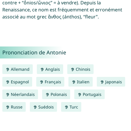
contre + “ṓnios/ὤνιος” = à vendre). Depuis la
Renaissance, ce nom est fréquemment et erronément
associé au mot grec ἄνθος (ánthos), “fleur”.
Prononciation de Antonie
Allemand
Anglais
Chinois
Espagnol
Français
Italien
Japonais
Néerlandais
Polonais
Portugais
Russe
Suédois
Turc