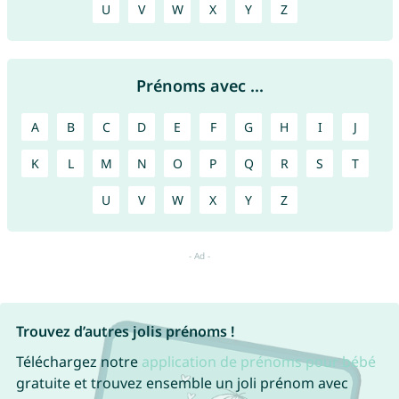
U
V
W
X
Y
Z
Prénoms avec ...
A
B
C
D
E
F
G
H
I
J
K
L
M
N
O
P
Q
R
S
T
U
V
W
X
Y
Z
Trouvez d’autres jolis prénoms !
Téléchargez notre
application de prénoms pour bébé
gratuite et trouvez ensemble un joli prénom avec