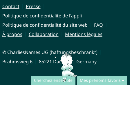
Contact
Presse
Politique de confidentialité de l'appli
Politique de confidentialité du site web
FAQ
À propos
Collaboration
Mentions légales
© CharliesNames UG (haftungsbeschränkt)
Brahmsweg 6
85221 Dachau
Germany
Cherchez ensemble
Mes prénoms favoris