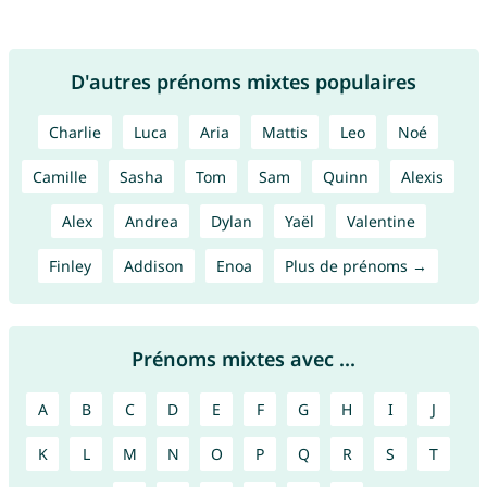
D'autres prénoms mixtes populaires
Charlie
Luca
Aria
Mattis
Leo
Noé
Camille
Sasha
Tom
Sam
Quinn
Alexis
Alex
Andrea
Dylan
Yaël
Valentine
Finley
Addison
Enoa
Plus de prénoms →
Prénoms mixtes avec ...
A
B
C
D
E
F
G
H
I
J
K
L
M
N
O
P
Q
R
S
T