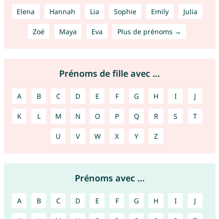
Elena
Hannah
Lia
Sophie
Emily
Julia
Zoé
Maya
Eva
Plus de prénoms →
Prénoms de fille avec ...
A
B
C
D
E
F
G
H
I
J
K
L
M
N
O
P
Q
R
S
T
U
V
W
X
Y
Z
Prénoms avec ...
A
B
C
D
E
F
G
H
I
J