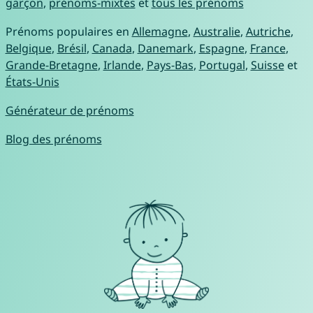
garçon
,
prénoms-mixtes
et
tous les prénoms
Prénoms populaires en
Allemagne
,
Australie
,
Autriche
,
Belgique
,
Brésil
,
Canada
,
Danemark
,
Espagne
,
France
,
Grande-Bretagne
,
Irlande
,
Pays-Bas
,
Portugal
,
Suisse
et
États-Unis
Générateur de prénoms
Blog des prénoms