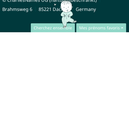
Brahmsweg 6
85221 Dachau
Germany
Cherchez ensemble
Mes prénoms favoris