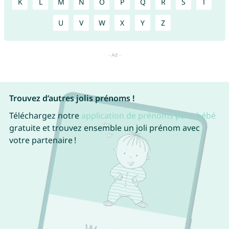
K
L
M
N
O
P
Q
R
S
T
U
V
W
X
Y
Z
Trouvez d’autres jolis prénoms !
Téléchargez notre
application de prénoms pour bébé
gratuite et trouvez ensemble un joli prénom avec
votre partenaire !