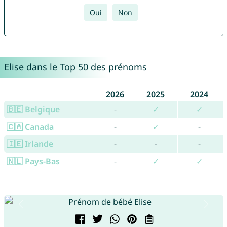
Oui
Non
Elise dans le Top 50 des prénoms
2026
2025
2024
🇧🇪 Belgique
-
✓
✓
🇨🇦 Canada
-
✓
-
🇮🇪 Irlande
-
-
-
🇳🇱 Pays-Bas
-
✓
✓