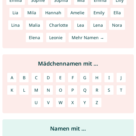
Emilia
Sophie
Sophia
Mia
Emma
Lilly
Lia
Mila
Hannah
Amelie
Emily
Ella
Lina
Malia
Charlotte
Lea
Lena
Nora
Elena
Leonie
Mehr Namen →
Mädchennamen mit ...
A
B
C
D
E
F
G
H
I
J
K
L
M
N
O
P
Q
R
S
T
U
V
W
X
Y
Z
Namen mit ...