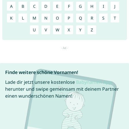
A
B
C
D
E
F
G
H
I
J
K
L
M
N
O
P
Q
R
S
T
U
V
W
X
Y
Z
Finde weitere schöne Vornamen!
Lade dir jetzt unsere kostenlose
Babynamen App
herunter und swipe gemeinsam mit deinem Partner
einen wunderschönen Namen!