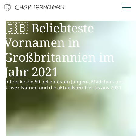
🇬🇧 Beliebteste
Vornamen in
Großbritannien im
Jahr 2021
Entdecke die 50 beliebtesten Jungen-, Mädchen- und
Unisex-Namen und die aktuellsten Trends aus 2021