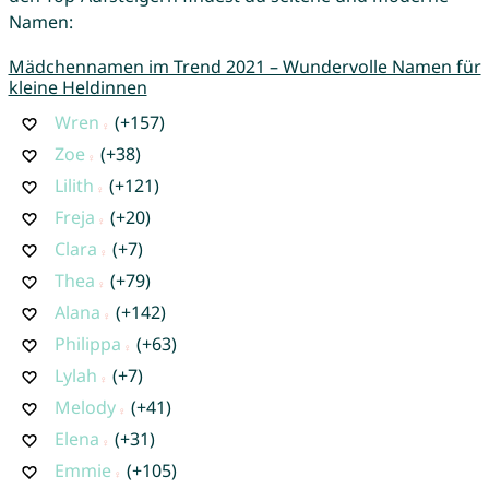
Namen:
Mädchennamen im Trend 2021 – Wundervolle Namen für
kleine Heldinnen
Wren
(+157)
Zoe
(+38)
Lilith
(+121)
Freja
(+20)
Clara
(+7)
Thea
(+79)
Alana
(+142)
Philippa
(+63)
Lylah
(+7)
Melody
(+41)
Elena
(+31)
Emmie
(+105)