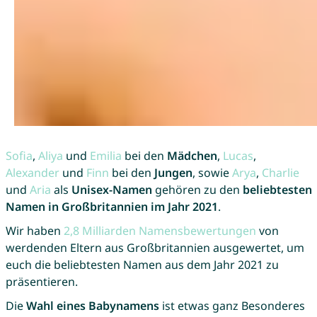
Sofia
,
Aliya
und
Emilia
bei den
Mädchen
,
Lucas
,
Alexander
und
Finn
bei den
Jungen
, sowie
Arya
,
Charlie
und
Aria
als
Unisex-Namen
gehören zu den
beliebtesten
Namen in Großbritannien im Jahr 2021
.
Wir haben
2,8 Milliarden Namensbewertungen
von
werdenden Eltern aus Großbritannien ausgewertet, um
euch die beliebtesten Namen aus dem Jahr 2021 zu
präsentieren.
Die
Wahl eines Babynamens
ist etwas ganz Besonderes