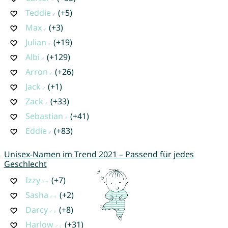
Teddie
(+5)
Max
(+3)
Julian
(+19)
Albi
(+129)
Arron
(+26)
Jack
(+1)
Zack
(+33)
Sebastian
(+41)
Eddie
(+83)
Unisex-Namen im Trend 2021 – Passend für jedes
Geschlecht
Izzy
(+7)
Sasha
(+2)
Darcy
(+8)
Harlow
(+31)