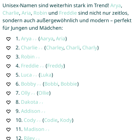
Unisex-Namen sind weiterhin stark im Trend!
Arya
,
Charlie
,
Aria
,
Robin
und
Freddie
sind nicht nur zeitlos,
sondern auch außergewöhnlich und modern – perfekt
für Jungen und Mädchen:
1.
Arya
(
Aarya
,
Aria
)
2.
Charlie
(
Charley
,
Charli
,
Charly
)
3.
Robin
4.
Freddie
(
Freddy
)
5.
Luca
(
Luka
)
6.
Bobby
(
Bobbi
,
Bobbie
)
7.
Olly
(
Ollie
)
8.
Dakota
9.
Addison
10.
Cody
(
Codie
,
Kody
)
11.
Madison
12.
Riley