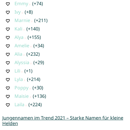
Emmy
(+74)
Ivy
(+8)
Marnie
(+211)
Kali
(+140)
Alya
(+155)
Amelie
(+34)
Alia
(+232)
Alyssia
(+29)
Lili
(+1)
Lyla
(+214)
Poppy
(+30)
Maisie
(+136)
Laila
(+224)
Jungennamen im Trend 2021 – Starke Namen für kleine
Helden