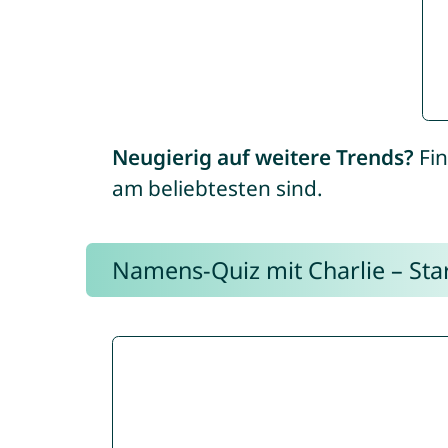
Neugierig auf weitere Trends?
Fin
am beliebtesten sind.
Namens-Quiz mit Charlie – Start