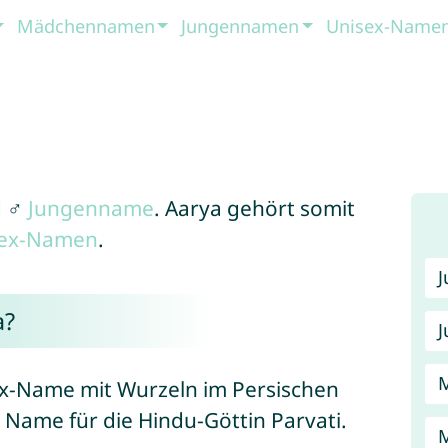
Mädchennamen
Jungennamen
Unisex-Name
 ♂
Jungenname
. Aarya gehört somit
sex-Namen
.
a?
J
sex-Name mit Wurzeln im Persischen
n Name für die Hindu-Göttin Parvati.