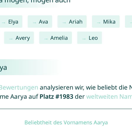
Elya
Ava
Ariah
Mika
Avery
Amelia
Leo
rya
r Bewertungen
analysieren wir, wie beliebt di
Name Aarya auf
Platz #1983
der
weltweiten Nam