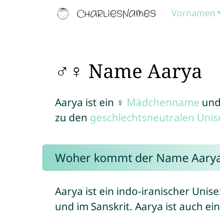
Vornamen
♂♀ Name Aarya
Aarya ist ein ♀
Mädchenname
und
zu den
geschlechtsneutralen Uni
Woher kommt der Name Aary
Aarya ist ein indo-iranischer Uni
und im Sanskrit. Aarya ist auch ei