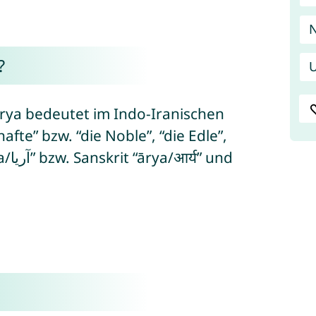
?
U
rya bedeutet im Indo-Iranischen
afte” bzw. “die Noble”, “die Edle”,
 und