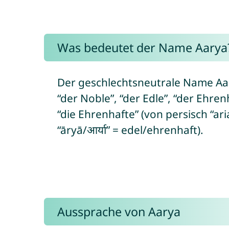
Was bedeutet der Name Aarya
Der geschlechtsneutrale Name Aa
“der Noble”, “der Edle”, “der Ehrenh
“die Ehrenhafte” (von persisch “aria/آریا” bzw. Sanskrit “ārya/आर्य”
“āryā/आर्या” = edel/ehrenhaft).
Aussprache von Aarya