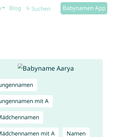
n
Blog
Babynamen App
Jungennamen
ungennamen mit A
Mädchennamen
Mädchennamen mit A
Namen