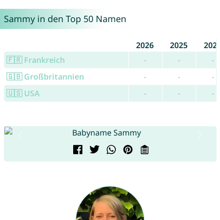
Sammy in den Top 50 Namen
2026
2025
202
🇫🇷 Frankreich
-
-
-
🇬🇧 Großbritannien
-
-
-
🇺🇸 USA
-
-
-