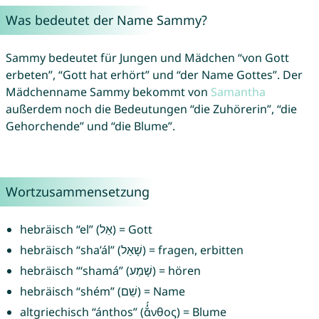
Was bedeutet der Name Sammy?
Sammy bedeutet für Jungen und Mädchen “von Gott
erbeten”, “Gott hat erhört” und “der Name Gottes”. Der
Mädchenname Sammy bekommt von
Samantha
außerdem noch die Bedeutungen “die Zuhörerin”, “die
Gehorchende” und “die Blume”.
Wortzusammensetzung
hebräisch “el” (אֵל) = Gott
hebräisch “sha’ál” (שָׁאַל‎) = fragen, erbitten
hebräisch “‘shamá” (שָׁמַע) = hören
hebräisch “shém” (שֵׁם) = Name
altgriechisch “ánthos” (ᾰ̓́νθος) = Blume