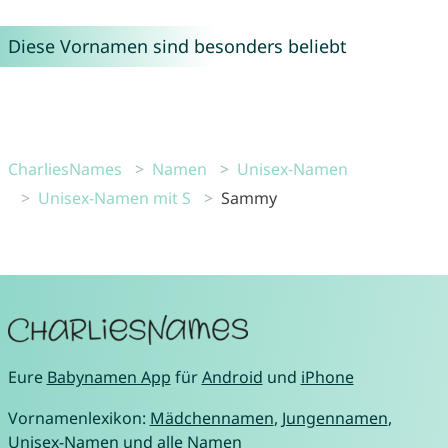
Diese Vornamen sind besonders beliebt
CharliesNames
Namen
Unisex-Namen
Unisex-Namen mit S
Sammy
Eure
Babynamen App
für
Android
und
iPhone
Vornamenlexikon:
Mädchennamen
,
Jungennamen
,
Unisex-Namen
und
alle Namen