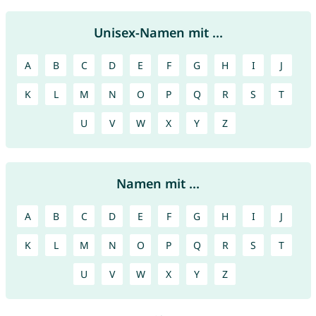
Unisex-Namen mit ...
A
B
C
D
E
F
G
H
I
J
K
L
M
N
O
P
Q
R
S
T
U
V
W
X
Y
Z
Namen mit ...
A
B
C
D
E
F
G
H
I
J
K
L
M
N
O
P
Q
R
S
T
U
V
W
X
Y
Z