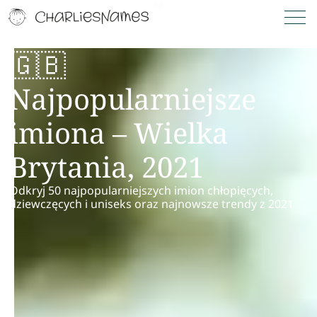
🇬🇧
Najpopularniejsze
imiona – Wielka
Brytania, 2021
Odkryj 50 najpopularniejszych imion chłopięcych,
dziewczęcych i uniseks oraz najnowsze trendy z 2021