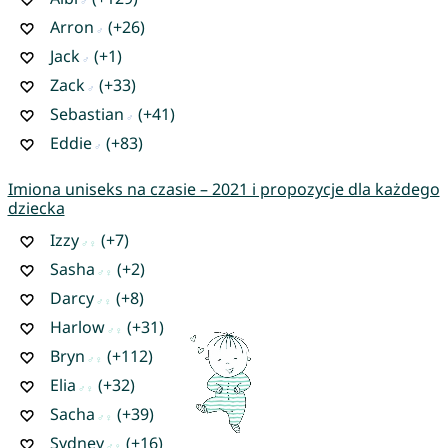
Arron
(+26)
Jack
(+1)
Zack
(+33)
Sebastian
(+41)
Eddie
(+83)
Imiona uniseks na czasie – 2021 i propozycje dla każdego
dziecka
Izzy
(+7)
Sasha
(+2)
Darcy
(+8)
Harlow
(+31)
Bryn
(+112)
Elia
(+32)
Sacha
(+39)
Sydney
(+16)