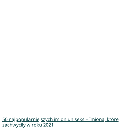
50 najpopularniejszych imion uniseks – Imiona, które
zachwyciły w roku 2021