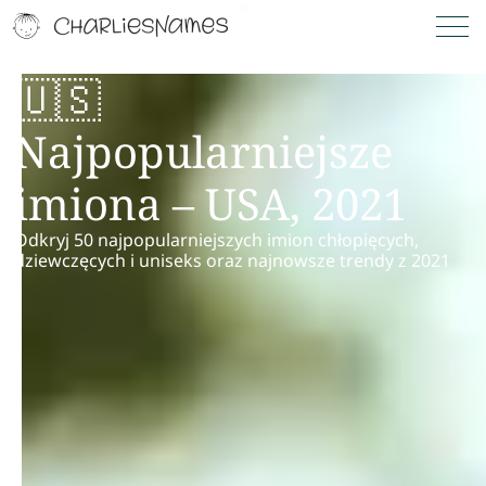
🇺🇸
Najpopularniejsze
imiona – USA, 2021
Odkryj 50 najpopularniejszych imion chłopięcych,
dziewczęcych i uniseks oraz najnowsze trendy z 2021