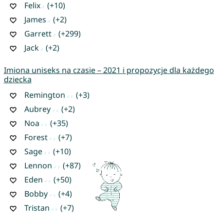
Felix
(+10)
James
(+2)
Garrett
(+299)
Jack
(+2)
Imiona uniseks na czasie – 2021 i propozycje dla każdego
dziecka
Remington
(+3)
Aubrey
(+2)
Noa
(+35)
Forest
(+7)
Sage
(+10)
Lennon
(+87)
Eden
(+50)
Bobby
(+4)
Tristan
(+7)