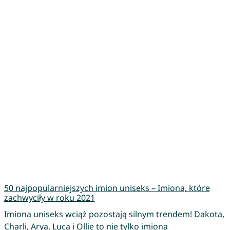
50 najpopularniejszych imion uniseks – Imiona, które
zachwyciły w roku 2021
Imiona uniseks wciąż pozostają silnym trendem! Dakota,
Charli, Arya, Luca i Ollie to nie tylko imiona