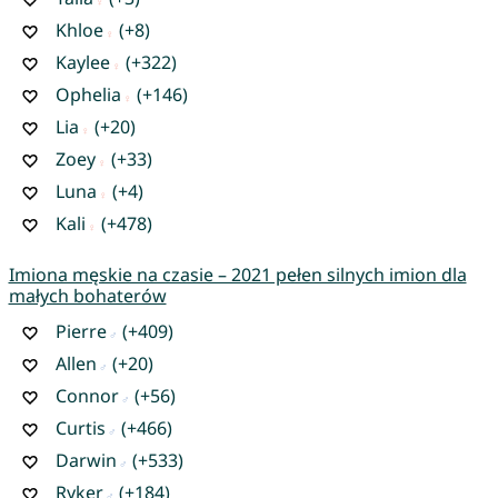
Khloe
(+8)
Kaylee
(+322)
Ophelia
(+146)
Lia
(+20)
Zoey
(+33)
Luna
(+4)
Kali
(+478)
Imiona męskie na czasie – 2021 pełen silnych imion dla
małych bohaterów
Pierre
(+409)
Allen
(+20)
Connor
(+56)
Curtis
(+466)
Darwin
(+533)
Ryker
(+184)