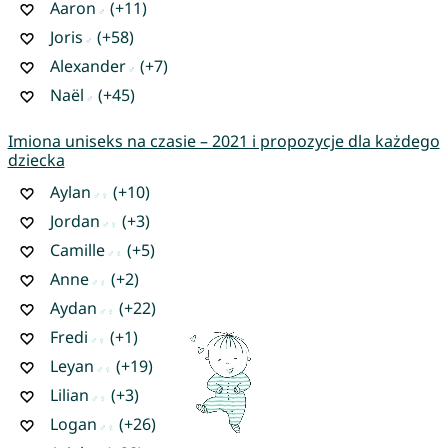
Aaron
(+11)
Joris
(+58)
Alexander
(+7)
Naël
(+45)
Imiona uniseks na czasie – 2021 i propozycje dla każdego
dziecka
Aylan
(+10)
Jordan
(+3)
Camille
(+5)
Anne
(+2)
Aydan
(+22)
Fredi
(+1)
Leyan
(+19)
Lilian
(+3)
Logan
(+26)