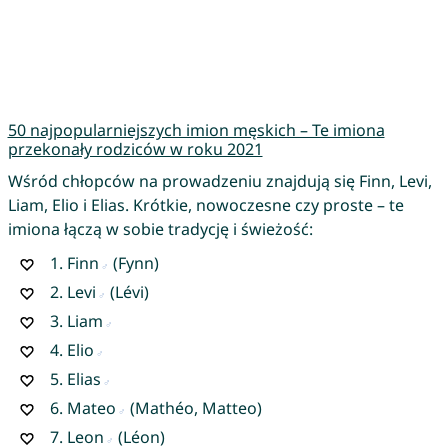
50 najpopularniejszych imion męskich – Te imiona
przekonały rodziców w roku 2021
Wśród chłopców na prowadzeniu znajdują się Finn, Levi,
Liam, Elio i Elias. Krótkie, nowoczesne czy proste – te
imiona łączą w sobie tradycję i świeżość:
1.
Finn
(Fynn)
2.
Levi
(Lévi)
3.
Liam
4.
Elio
5.
Elias
6.
Mateo
(Mathéo, Matteo)
7.
Leon
(Léon)