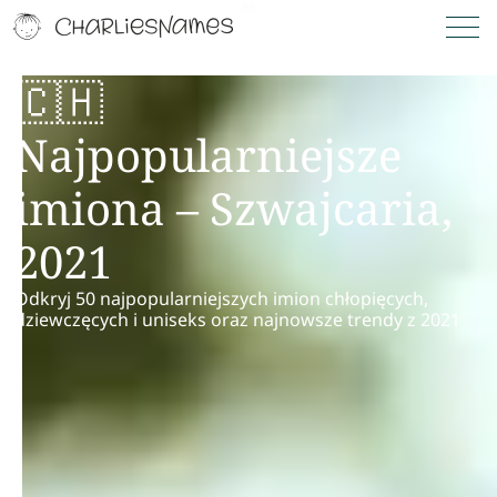
🇨🇭
Najpopularniejsze
imiona – Szwajcaria,
2021
Odkryj 50 najpopularniejszych imion chłopięcych,
dziewczęcych i uniseks oraz najnowsze trendy z 2021