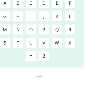
A
B
C
D
E
F
G
H
I
J
K
L
M
N
O
P
Q
R
S
T
U
V
W
X
Y
Z