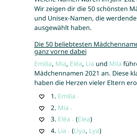
Wir zeigen dir die 50 schönste
und Unisex-Namen, die werdende 
ausgewählt haben.
Die 50 beliebtesten Mädchennam
ganz vorne dabei
Emilia
,
Mia
,
Eléa
,
Lia
und
Mila
führe
Mädchennamen 2021 an. Diese kla
haben die Herzen vieler Eltern erob
1.
Emilia
2.
Mia
3.
Eléa
(
Elea
)
4.
Lia
(
Liya
,
Lya
)