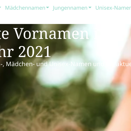
Mädchennamen
Jungennamen
Unisex-Name
ste Vornamen in
hr 2021
n-, Mädchen- und Unisex-Namen und die aktue