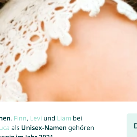
hen
,
Finn
,
Levi
und
Liam
bei
uca
als
Unisex-Namen
gehören