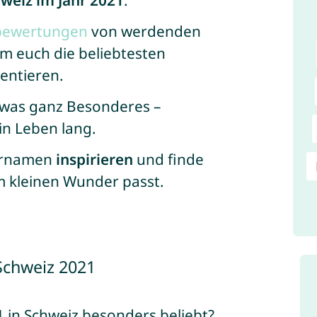
weiz im Jahr 2021
.
sbewertungen
von werdenden
m euch die beliebtesten
entieren.
twas ganz Besonderes –
ein Leben lang.
Vornamen
inspirieren
und finde
m kleinen Wunder passt.
Schweiz 2021
in Schweiz besonders beliebt?