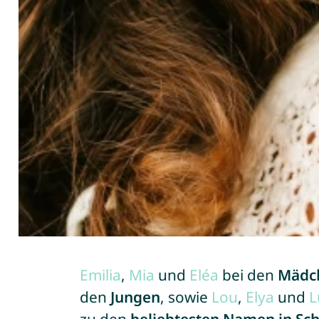
Emilia
,
Mia
und
Eléa
bei den
Mädc
den
Jungen
, sowie
Lou
,
Elya
und
L