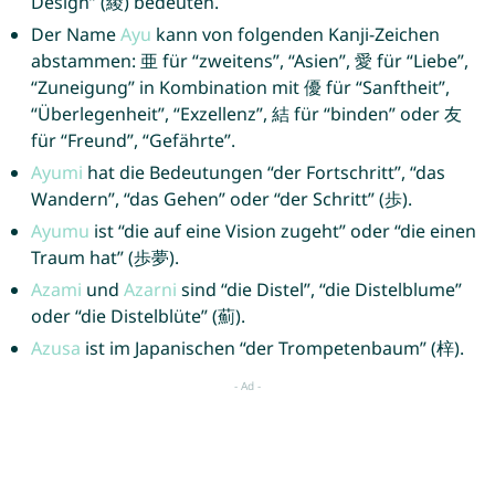
Design” (綾) bedeuten.
Der Name
Ayu
kann von folgenden Kanji-Zeichen
abstammen: 亜 für “zweitens”, “Asien”, 愛 für “Liebe”,
“Zuneigung” in Kombination mit 優 für “Sanftheit”,
“Überlegenheit”, “Exzellenz”, 結 für “binden” oder 友
für “Freund”, “Gefährte”.
Ayumi
hat die Bedeutungen “der Fortschritt”, “das
Wandern”, “das Gehen” oder “der Schritt” (歩).
Ayumu
ist “die auf eine Vision zugeht” oder “die einen
Traum hat” (歩夢).
Azami
und
Azarni
sind “die Distel”, “die Distelblume”
oder “die Distelblüte” (薊).
Azusa
ist im Japanischen “der Trompetenbaum” (梓).