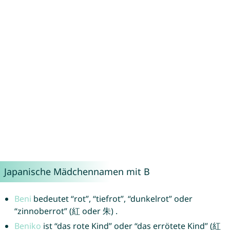
Japanische Mädchennamen mit B
Beni
bedeutet “rot”, “tiefrot”, “dunkelrot” oder
“zinnoberrot” (紅 oder 朱) .
Beniko
ist “das rote Kind” oder “das errötete Kind” (紅