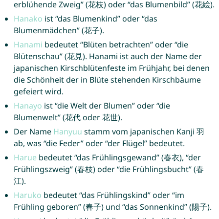
erblühende Zweig” (花枝) oder “das Blumenbild” (花絵).
Hanako
ist “das Blumenkind” oder “das
Blumenmädchen” (花子).
Hanami
bedeutet “Blüten betrachten” oder “die
Blütenschau” (花見). Hanami ist auch der Name der
japanischen Kirschblütenfeste im Frühjahr, bei denen
die Schönheit der in Blüte stehenden Kirschbäume
gefeiert wird.
Hanayo
ist “die Welt der Blumen” oder “die
Blumenwelt” (花代 oder 花世).
Der Name
Hanyuu
stamm vom japanischen Kanji 羽
ab, was “die Feder” oder “der Flügel” bedeutet.
Harue
bedeutet “das Frühlingsgewand” (春衣), “der
Frühlingszweig” (春枝) oder “die Frühlingsbucht” (春
江).
Haruko
bedeutet “das Frühlingskind” oder “im
Frühling geboren” (春子) und “das Sonnenkind” (陽子).