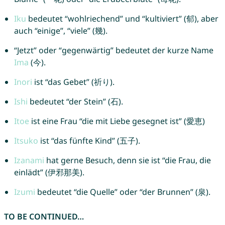
Iku
bedeutet “wohlriechend” und “kultiviert” (郁), aber
auch “einige”, “viele” (幾).
“Jetzt” oder “gegenwärtig” bedeutet der kurze Name
Ima
(今).
Inori
ist “das Gebet” (祈り).
Ishi
bedeutet “der Stein” (石).
Itoe
ist eine Frau “die mit Liebe gesegnet ist” (愛恵)
Itsuko
ist “das fünfte Kind” (五子).
Izanami
hat gerne Besuch, denn sie ist “die Frau, die
einlädt” (伊邪那美).
Izumi
bedeutet “die Quelle” oder “der Brunnen” (泉).
TO BE CONTINUED…