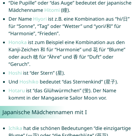
“Die Pupille” oder “das Auge” bedeutet der japanische
Mädchenname
Hitomi
(瞳).
Der Name
Hiyori
ist z.B. eine Kombination aus “hi/日”
für “Sonne”, “Tag” oder “Wetter” und “yori/和” für
“Harmonie”, “Frieden”.
Honoka
ist zum Beispiel eine Kombination aus den
Kanji-Zeichen 和 für “Harmonie” und 花 für “Blume”
oder auch 穂 für “Ähre” und 香 für “Duft” oder
“Geruch”.
Hoshi
ist “der Stern” (星).
Und
Hoshiko
bedeutet “das Sternenkind” (星子).
Hotaru
ist “das Glühwürmchen” (蛍). Der Name
kommt in der Mangaserie Sailor Moon vor.
Japanische Mädchennamen mit I
Ichika
hat die schönen Bedeutungen “die einzigartige
Blume” (一花) oder “die Erdbeerblüte” (苺花).