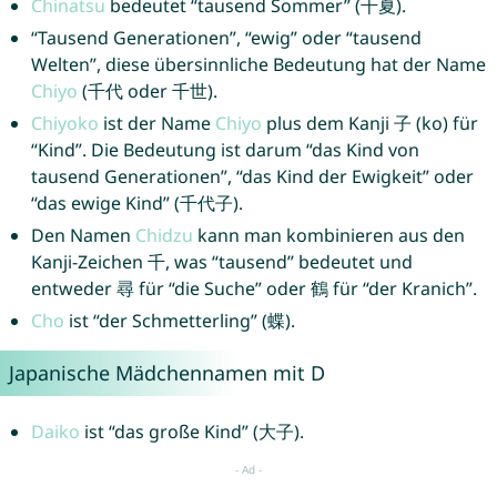
Chinatsu
bedeutet “tausend Sommer” (千夏).
“Tausend Generationen”, “ewig” oder “tausend
Welten”, diese übersinnliche Bedeutung hat der Name
Chiyo
(千代 oder 千世).
Chiyoko
ist der Name
Chiyo
plus dem Kanji 子 (ko) für
“Kind”. Die Bedeutung ist darum “das Kind von
tausend Generationen”, “das Kind der Ewigkeit” oder
“das ewige Kind” (千代子).
Den Namen
Chidzu
kann man kombinieren aus den
Kanji-Zeichen 千, was “tausend” bedeutet und
entweder 尋 für “die Suche” oder 鶴 für “der Kranich”.
Cho
ist “der Schmetterling” (蝶).
Japanische Mädchennamen mit D
Daiko
ist “das große Kind” (大子).