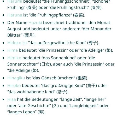
Harumi
bedeutet “die Frühlingsschönheit”, “schöner
Frühling” (春美) oder “die Frühlingsfrucht” (春実).
Haruna
ist “die Frühlingspflanze” (春菜).
Der Name
Hazuki
bezeichnet traditionell den Monat
August und bedeutet unter anderem “der Monat der
Blätter” (葉月).
Hideko
ist “das außergewöhnliche Kind” (秀子).
Hime
bedeutet “die Prinzessin” oder “die Adelige” (姫).
Himiko
bedeutet “das Sonnenkind” oder “die
Sonnentochter” (日女), aber auch “die Prinzessin” oder
“die Adelige (姫).
Hinagiku
ist “das Gänseblümchen” (雛菊).
Hiroko
bedeutet “das großzügige Kind” (寛子) oder
“das wohlhabende Kind” (浩子).
Hisa
hat die Bedeutungen “lange Zeit”, “lange her”
oder “alte Geschichte” (久) und “Langlebigkeit” oder
“langes Leben” (寿).