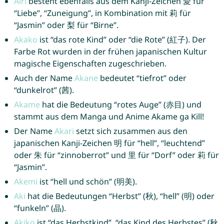
Airi
besteht ebenfalls aus dem Kanji-Zeichen 愛 für
“Liebe”, “Zuneigung”, in Kombination mit 莉 für
“Jasmin” oder 梨 für “Birne”.
Akako
ist “das rote Kind” oder “die Rote” (紅子). Der
Farbe Rot wurden in der frühen japanischen Kultur
magische Eigenschaften zugeschrieben.
Auch der Name
Akane
bedeutet “tiefrot” oder
“dunkelrot” (茜).
Akame
hat die Bedeutung “rotes Auge” (赤目) und
stammt aus dem Manga und Anime Akame ga Kill!
Der Name
Akari
setzt sich zusammen aus den
japanischen Kanji-Zeichen 明 für “hell”, “leuchtend”
oder 朱 für “zinnoberrot” und 里 für “Dorf” oder 莉 für
“Jasmin”.
Akemi
ist “hell und schön” (明美).
Aki
hat die Bedeutungen “Herbst” (秋), “hell” (明) oder
“funkeln” (晶).
Akiko
ist “das Herbstkind”, “das Kind des Herbstes” (秋