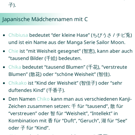
子).
Japanische Mädchennamen mit C
Chibiusa
bedeutet “der kleine Hase” (ちびうさ / チビ兎)
und ist ein Name aus der Manga Serie Sailor Moon.
Chie
ist “mit Weisheit gesegnet” (智恵), kann aber auch
“tausend Bilder (千絵) bedeuten.
Chika
bedeutet “tausend Blumen” (千花), “verstreute
Blumen” (散花) oder “schöne Weisheit” (智佳).
Chikako
ist “Kind der Weisheit” (智佳子) oder “sehr
duftendes Kind” (千香子).
Den Namen
Chiko
kann man aus verschiedenen Kanji-
Zeichen zusammen setzen: 千 für “tausend”, 散 für
“verstreuen” oder 智 für “Weisheit”, “Intellekt” in
Kombination mit 香 für “Duft”, “Geruch”, 湖 für “See”
oder 子 für “Kind”.