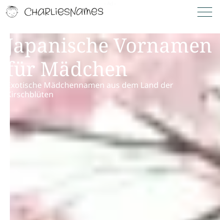
Japanische Vornamen
für Mädchen
Exotische Mädchennamen aus dem Land der
Kirschblüten