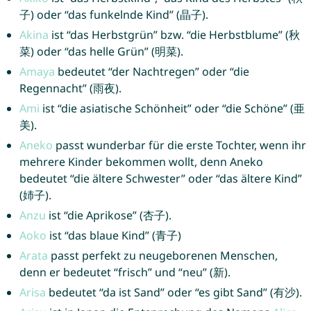
子) oder “das funkelnde Kind” (晶子).
Akina
ist “das Herbstgrün” bzw. “die Herbstblume” (秋
菜) oder “das helle Grün” (明菜).
Amaya
bedeutet “der Nachtregen” oder “die
Regennacht” (雨夜).
Ami
ist “die asiatische Schönheit” oder “die Schöne” (亜
美).
Aneko
passt wunderbar für die erste Tochter, wenn ihr
mehrere Kinder bekommen wollt, denn Aneko
bedeutet “die ältere Schwester” oder “das ältere Kind”
(姉子).
Anzu
ist “die Aprikose” (杏子).
Aoko
ist “das blaue Kind” (青子)
Arata
passt perfekt zu neugeborenen Menschen,
denn er bedeutet “frisch” und “neu” (新).
Arisa
bedeutet “da ist Sand” oder “es gibt Sand” (有沙).