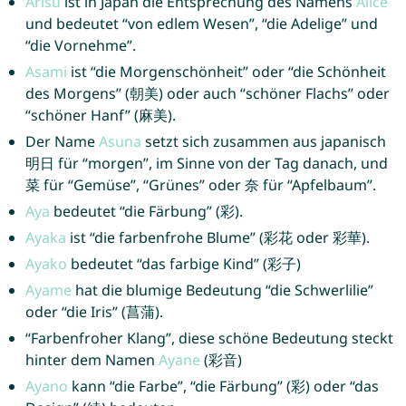
Arisu
ist in Japan die Entsprechung des Namens
Alice
und bedeutet “von edlem Wesen”, “die Adelige” und
“die Vornehme”.
Asami
ist “die Morgenschönheit” oder “die Schönheit
des Morgens” (朝美) oder auch “schöner Flachs” oder
“schöner Hanf” (麻美).
Der Name
Asuna
setzt sich zusammen aus japanisch
明日 für “morgen”, im Sinne von der Tag danach, und
菜 für “Gemüse”, “Grünes” oder 奈 für “Apfelbaum”.
Aya
bedeutet “die Färbung” (彩).
Ayaka
ist “die farbenfrohe Blume” (彩花 oder 彩華).
Ayako
bedeutet “das farbige Kind” (彩子)
Ayame
hat die blumige Bedeutung “die Schwerlilie”
oder “die Iris” (菖蒲).
“Farbenfroher Klang”, diese schöne Bedeutung steckt
hinter dem Namen
Ayane
(彩音)
Ayano
kann “die Farbe”, “die Färbung” (彩) oder “das