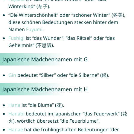
Winterkind” (冬子).
“Die Winterschönheit” oder “schöner Winter” (冬美),
diese schönen Bedeutungen stecken hinter dem
Namen
Fuyumi
.
Fushigi
ist “das Wunder”, “das Rätsel” oder “das
Geheimnis” (不思議).
Japanische Mädchennamen mit G
Gin
bedeutet “Silber” oder “die Silberne” (銀).
Japanische Mädchennamen mit H
Hana
ist “die Blume” (花).
Hanabi
bedeutet im Japanischen “das Feuerwerk” (花
火), wörtlich übersetzt “die Feuerblume”.
Hanae
hat die frühlingshaften Bedeutungen “der