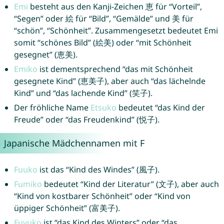
Emi
besteht aus den Kanji-Zeichen 恵 für “Vorteil”,
“Segen” oder 絵 für “Bild”, “Gemälde” und 美 für
“schön”, “Schönheit”. Zusammengesetzt bedeutet Emi
somit “schönes Bild” (絵美) oder “mit Schönheit
gesegnet” (恵美).
Emiko
ist dementsprechend “das mit Schönheit
gesegnete Kind” (恵美子), aber auch “das lächelnde
Kind” und “das lachende Kind” (笑子).
Der fröhliche Name
Etsuko
bedeutet “das Kind der
Freude” oder “das Freudenkind” (悦子).
Japanische Mädchennamen mit F
Fuuko
ist das “Kind des Windes” (風子).
Fumiko
bedeutet “Kind der Literatur” (文子), aber auch
“Kind von kostbarer Schönheit” oder “Kind von
üppiger Schönheit” (富美子).
Fuyuko
ist “das Kind des Winters” oder “das