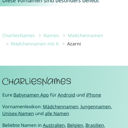
Diese Vornamen sind besonders beliebt
CharliesNames
Namen
Mädchennamen
Mädchennamen mit A
Azarni
Eure
Babynamen App
für
Android
und
iPhone
Vornamenlexikon:
Mädchennamen
,
Jungennamen
,
Unisex-Namen
und
alle Namen
Beliebte Namen in
Australien
,
Belgien
,
Brasilien
,