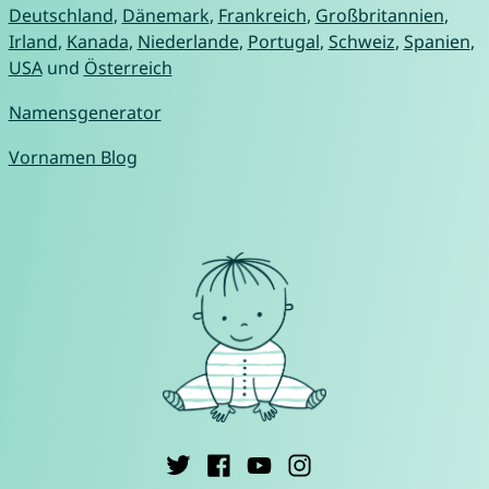
Deutschland
,
Dänemark
,
Frankreich
,
Großbritannien
,
Irland
,
Kanada
,
Niederlande
,
Portugal
,
Schweiz
,
Spanien
,
USA
und
Österreich
Namensgenerator
Vornamen Blog