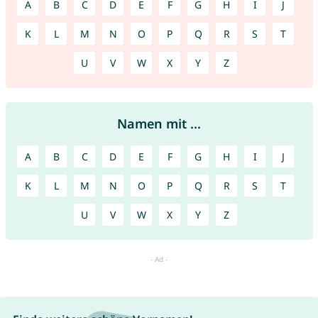
A
B
C
D
E
F
G
H
I
J
K
L
M
N
O
P
Q
R
S
T
U
V
W
X
Y
Z
Namen mit ...
A
B
C
D
E
F
G
H
I
J
K
L
M
N
O
P
Q
R
S
T
U
V
W
X
Y
Z