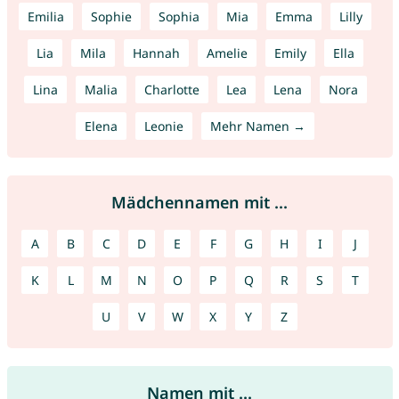
Emilia
Sophie
Sophia
Mia
Emma
Lilly
Lia
Mila
Hannah
Amelie
Emily
Ella
Lina
Malia
Charlotte
Lea
Lena
Nora
Elena
Leonie
Mehr Namen →
Mädchennamen mit ...
A
B
C
D
E
F
G
H
I
J
K
L
M
N
O
P
Q
R
S
T
U
V
W
X
Y
Z
Namen mit ...