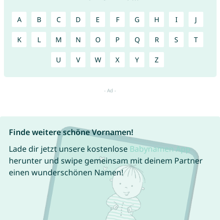
A
B
C
D
E
F
G
H
I
J
K
L
M
N
O
P
Q
R
S
T
U
V
W
X
Y
Z
Finde weitere schöne Vornamen!
Lade dir jetzt unsere kostenlose
Babynamen App
herunter und swipe gemeinsam mit deinem Partner
einen wunderschönen Namen!