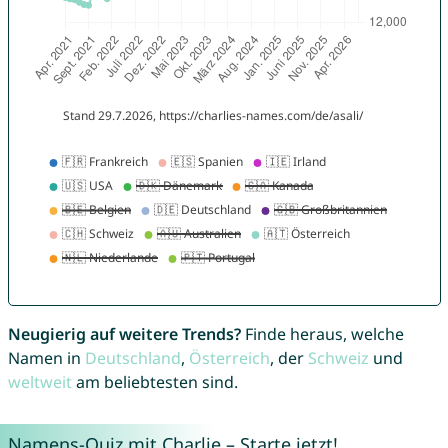
Neugierig auf weitere Trends?
Finde heraus, welche
Namen in
Deutschland
,
Österreich
, der
Schweiz
und
weltweit
am beliebtesten sind.
Namens-Quiz mit Charlie – Starte jetzt!