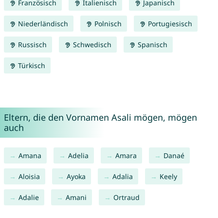
Französisch
Italienisch
Japanisch
Niederländisch
Polnisch
Portugiesisch
Russisch
Schwedisch
Spanisch
Türkisch
Eltern, die den Vornamen Asali mögen, mögen
auch
Amana
Adelia
Amara
Danaé
Aloisia
Ayoka
Adalia
Keely
Adalie
Amani
Ortraud