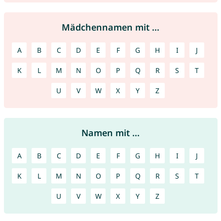
Mädchennamen mit ...
A
B
C
D
E
F
G
H
I
J
K
L
M
N
O
P
Q
R
S
T
U
V
W
X
Y
Z
Namen mit ...
A
B
C
D
E
F
G
H
I
J
K
L
M
N
O
P
Q
R
S
T
U
V
W
X
Y
Z