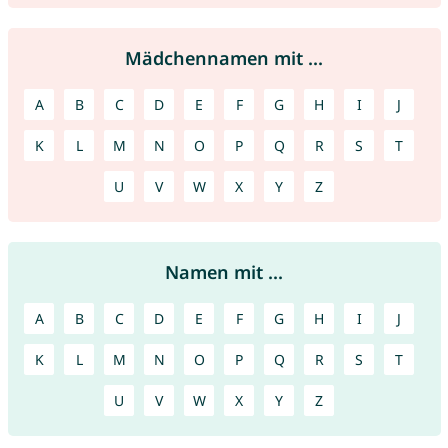
Mädchennamen mit ...
A
B
C
D
E
F
G
H
I
J
K
L
M
N
O
P
Q
R
S
T
U
V
W
X
Y
Z
Namen mit ...
A
B
C
D
E
F
G
H
I
J
K
L
M
N
O
P
Q
R
S
T
U
V
W
X
Y
Z