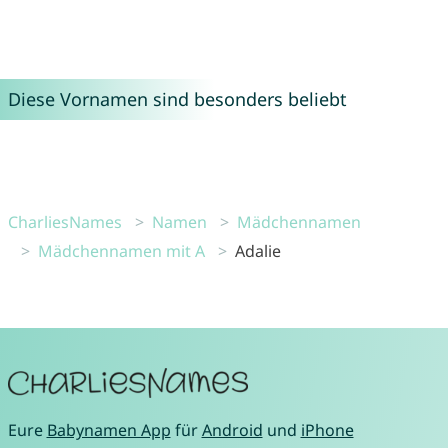
Diese Vornamen sind besonders beliebt
CharliesNames
Namen
Mädchennamen
Mädchennamen mit A
Adalie
Eure
Babynamen App
für
Android
und
iPhone