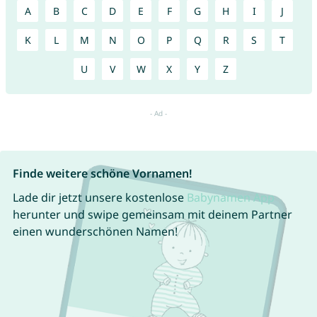
A
B
C
D
E
F
G
H
I
J
K
L
M
N
O
P
Q
R
S
T
U
V
W
X
Y
Z
Finde weitere schöne Vornamen!
Lade dir jetzt unsere kostenlose
Babynamen App
herunter und swipe gemeinsam mit deinem Partner
einen wunderschönen Namen!