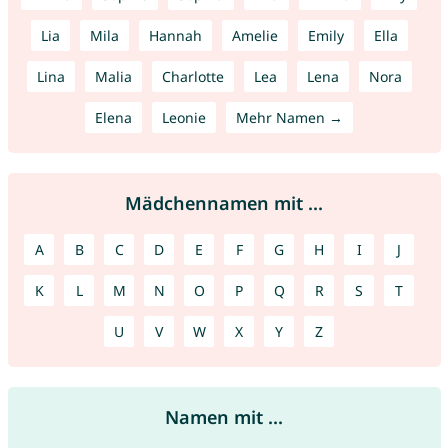
Lia
Mila
Hannah
Amelie
Emily
Ella
Lina
Malia
Charlotte
Lea
Lena
Nora
Elena
Leonie
Mehr Namen →
Mädchennamen mit ...
A
B
C
D
E
F
G
H
I
J
K
L
M
N
O
P
Q
R
S
T
U
V
W
X
Y
Z
Namen mit ...