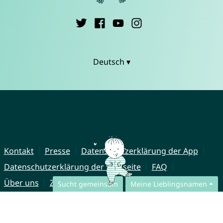
Deutsch ▾
Kontakt
Presse
Datenschutzerklärung der App
Datenschutzerklärung der Webseite
FAQ
Über uns
Zusammenarbeit
Impressum
Sucht gemeinsam
Meine Lieblingsnamen
© CharliesNames UG (haftungsbeschränkt)