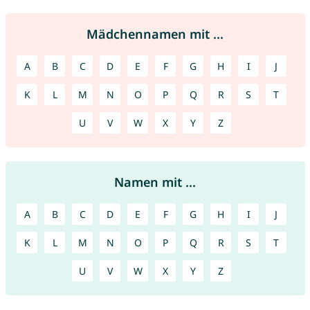
Mädchennamen mit ...
A
B
C
D
E
F
G
H
I
J
K
L
M
N
O
P
Q
R
S
T
U
V
W
X
Y
Z
Namen mit ...
A
B
C
D
E
F
G
H
I
J
K
L
M
N
O
P
Q
R
S
T
U
V
W
X
Y
Z