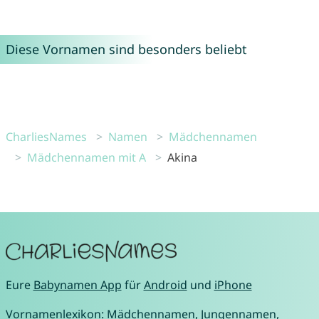
Diese Vornamen sind besonders beliebt
CharliesNames
Namen
Mädchennamen
Mädchennamen mit A
Akina
Eure
Babynamen App
für
Android
und
iPhone
Vornamenlexikon:
Mädchennamen
,
Jungennamen
,