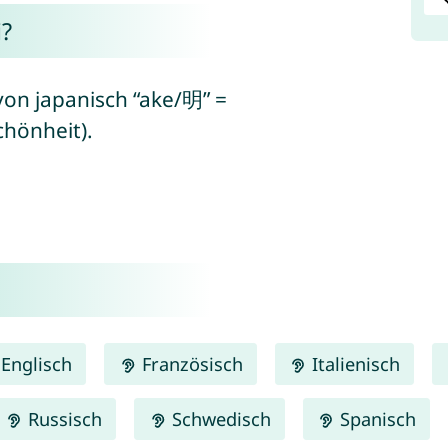
?
von japanisch “ake/明” =
chönheit).
Englisch
Französisch
Italienisch
Russisch
Schwedisch
Spanisch