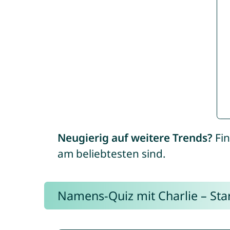
Neugierig auf weitere Trends?
Fin
am beliebtesten sind.
Namens-Quiz mit Charlie – Start