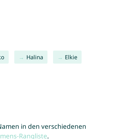
ko
Halina
Elkie
e Namen in den verschiedenen
amens-Rangliste
.