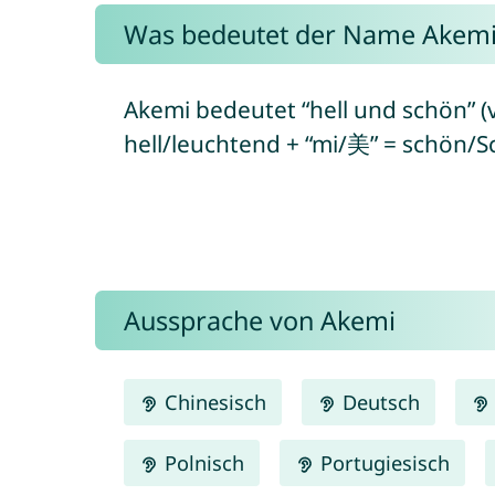
Was bedeutet der Name Akemi
Akemi bedeutet “hell und schön” (
hell/leuchtend + “mi/美” = schön/S
Aussprache von Akemi
Chinesisch
Deutsch
Polnisch
Portugiesisch