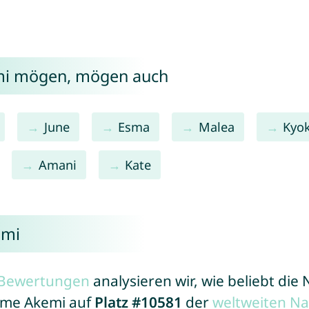
emi mögen, mögen auch
June
Esma
Malea
Kyo
Amani
Kate
emi
r Bewertungen
analysieren wir, wie beliebt di
Name Akemi auf
Platz #10581
der
weltweiten N