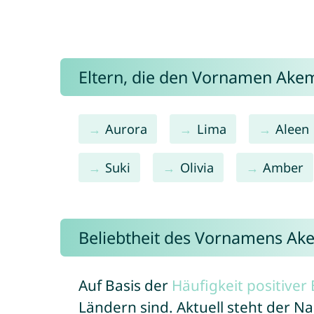
Eltern, die den Vornamen Ak
Aurora
Lima
Aleen
Suki
Olivia
Amber
Beliebtheit des Vornamens Ak
Auf Basis der
Häufigkeit positive
Ländern sind. Aktuell steht der 