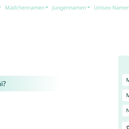
Mädchennamen
Jungennamen
Unisex-Name
i?