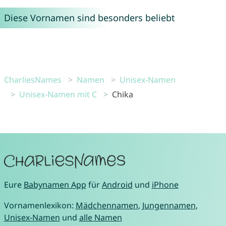
Diese Vornamen sind besonders beliebt
CharliesNames
Namen
Unisex-Namen
Unisex-Namen mit C
Chika
Eure
Babynamen App
für
Android
und
iPhone
Vornamenlexikon:
Mädchennamen
,
Jungennamen
,
Unisex-Namen
und
alle Namen