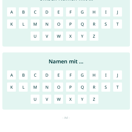
A
B
C
D
E
F
G
H
I
J
K
L
M
N
O
P
Q
R
S
T
U
V
W
X
Y
Z
Namen mit ...
A
B
C
D
E
F
G
H
I
J
K
L
M
N
O
P
Q
R
S
T
U
V
W
X
Y
Z