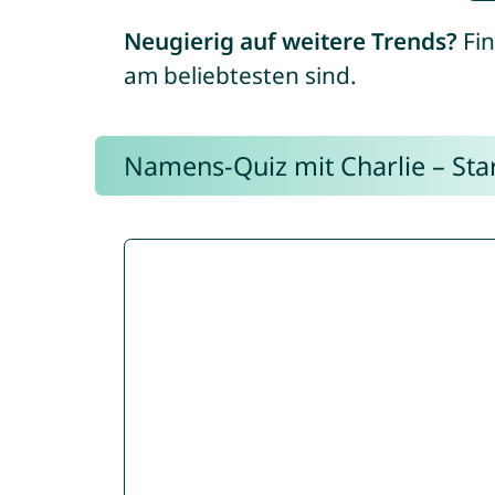
Neugierig auf weitere Trends?
Fin
am beliebtesten sind.
Namens-Quiz mit Charlie – Start