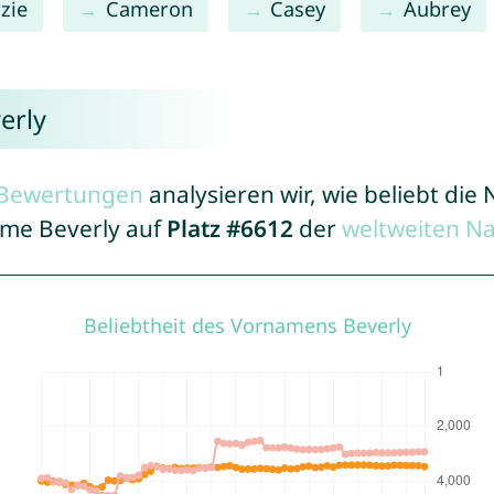
zie
Cameron
Casey
Aubrey
erly
r Bewertungen
analysieren wir, wie beliebt di
ame Beverly auf
Platz #6612
der
weltweiten N