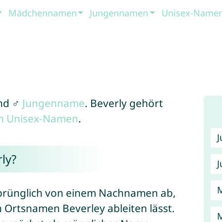
Mädchennamen
Jungennamen
Unisex-Name
nd ♂
Jungenname
. Beverly gehört
en Unisex-Namen
.
ly?
J
prünglich von einem Nachnamen ab,
 Ortsnamen Beverley ableiten lässt.