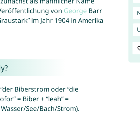
 zunächst als männlicher Name
Veröffentlichung von
George
Barr
austark” im Jahr 1904 in Amerika
U
ly?
 “der Biberstrom oder “die
ofor” = Biber + “leah” =
= Wasser/See/Bach/Strom).