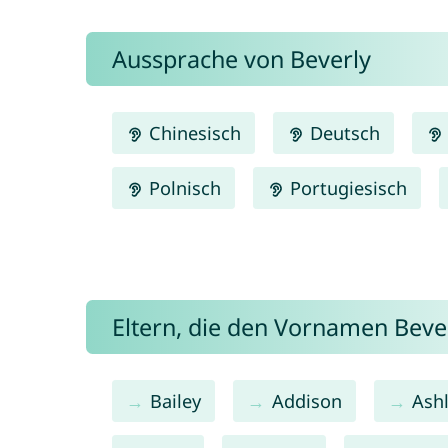
Aussprache von Beverly
Chinesisch
Deutsch
Polnisch
Portugiesisch
Eltern, die den Vornamen Bev
Bailey
Addison
Ash