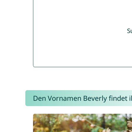
S
Den Vornamen Beverly findet ih