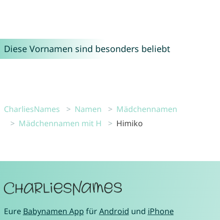
Diese Vornamen sind besonders beliebt
CharliesNames
Namen
Mädchennamen
Mädchennamen mit H
Himiko
Eure
Babynamen App
für
Android
und
iPhone