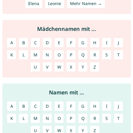
Elena
Leonie
Mehr Namen →
Mädchennamen mit ...
A
B
C
D
E
F
G
H
I
J
K
L
M
N
O
P
Q
R
S
T
U
V
W
X
Y
Z
Namen mit ...
A
B
C
D
E
F
G
H
I
J
K
L
M
N
O
P
Q
R
S
T
U
V
W
X
Y
Z