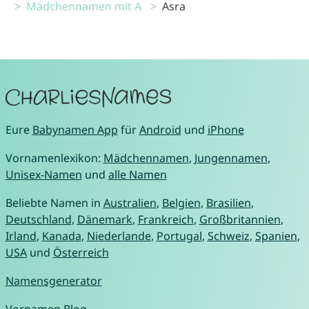
Mädchennamen mit A
Asra
Eure
Babynamen App
für
Android
und
iPhone
Vornamenlexikon:
Mädchennamen
,
Jungennamen
,
Unisex-Namen
und
alle Namen
Beliebte Namen in
Australien
,
Belgien
,
Brasilien
,
Deutschland
,
Dänemark
,
Frankreich
,
Großbritannien
,
Irland
,
Kanada
,
Niederlande
,
Portugal
,
Schweiz
,
Spanien
,
USA
und
Österreich
Namensgenerator