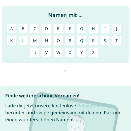
Namen mit ...
A
B
C
D
E
F
G
H
I
J
K
L
M
N
O
P
Q
R
S
T
U
V
W
X
Y
Z
Finde weitere schöne Vornamen!
Lade dir jetzt unsere kostenlose
Babynamen App
herunter und swipe gemeinsam mit deinem Partner
einen wunderschönen Namen!