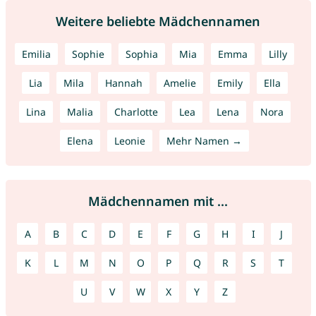
Weitere beliebte Mädchennamen
Emilia
Sophie
Sophia
Mia
Emma
Lilly
Lia
Mila
Hannah
Amelie
Emily
Ella
Lina
Malia
Charlotte
Lea
Lena
Nora
Elena
Leonie
Mehr Namen →
Mädchennamen mit ...
A
B
C
D
E
F
G
H
I
J
K
L
M
N
O
P
Q
R
S
T
U
V
W
X
Y
Z