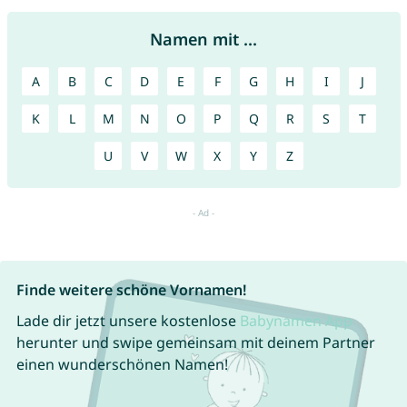
Namen mit ...
A
B
C
D
E
F
G
H
I
J
K
L
M
N
O
P
Q
R
S
T
U
V
W
X
Y
Z
Finde weitere schöne Vornamen!
Lade dir jetzt unsere kostenlose
Babynamen App
herunter und swipe gemeinsam mit deinem Partner
einen wunderschönen Namen!