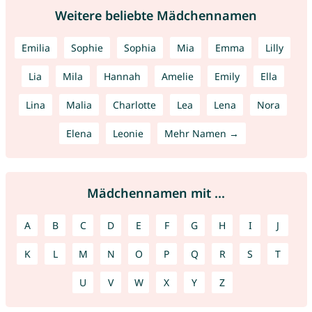
Weitere beliebte Mädchennamen
Emilia
Sophie
Sophia
Mia
Emma
Lilly
Lia
Mila
Hannah
Amelie
Emily
Ella
Lina
Malia
Charlotte
Lea
Lena
Nora
Elena
Leonie
Mehr Namen →
Mädchennamen mit ...
A
B
C
D
E
F
G
H
I
J
K
L
M
N
O
P
Q
R
S
T
U
V
W
X
Y
Z