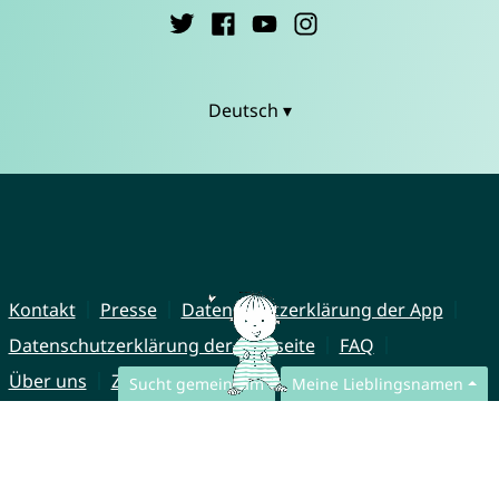
Deutsch ▾
Kontakt
Presse
Datenschutzerklärung der App
Datenschutzerklärung der Webseite
FAQ
Über uns
Zusammenarbeit
Impressum
Sucht gemeinsam
Meine Lieblingsnamen
© CharliesNames UG (haftungsbeschränkt)
Brahmsweg 6
85221 Dachau
Germany