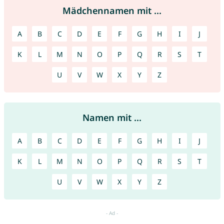
Mädchennamen mit ...
A
B
C
D
E
F
G
H
I
J
K
L
M
N
O
P
Q
R
S
T
U
V
W
X
Y
Z
Namen mit ...
A
B
C
D
E
F
G
H
I
J
K
L
M
N
O
P
Q
R
S
T
U
V
W
X
Y
Z