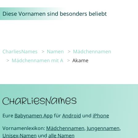
Diese Vornamen sind besonders beliebt
CharliesNames
Namen
Mädchennamen
Mädchennamen mit A
Akame
Eure
Babynamen App
für
Android
und
iPhone
Vornamenlexikon:
Mädchennamen
,
Jungennamen
,
Unisex-Namen
und
alle Namen