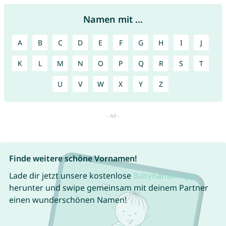
Namen mit ...
A
B
C
D
E
F
G
H
I
J
K
L
M
N
O
P
Q
R
S
T
U
V
W
X
Y
Z
Finde weitere schöne Vornamen!
Lade dir jetzt unsere kostenlose
Babynamen App
herunter und swipe gemeinsam mit deinem Partner
einen wunderschönen Namen!