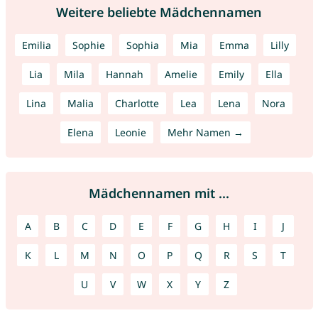
Weitere beliebte Mädchennamen
Emilia
Sophie
Sophia
Mia
Emma
Lilly
Lia
Mila
Hannah
Amelie
Emily
Ella
Lina
Malia
Charlotte
Lea
Lena
Nora
Elena
Leonie
Mehr Namen →
Mädchennamen mit ...
A
B
C
D
E
F
G
H
I
J
K
L
M
N
O
P
Q
R
S
T
U
V
W
X
Y
Z