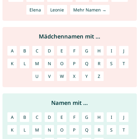
Elena
Leonie
Mehr Namen →
Mädchennamen mit ...
A
B
C
D
E
F
G
H
I
J
K
L
M
N
O
P
Q
R
S
T
U
V
W
X
Y
Z
Namen mit ...
A
B
C
D
E
F
G
H
I
J
K
L
M
N
O
P
Q
R
S
T