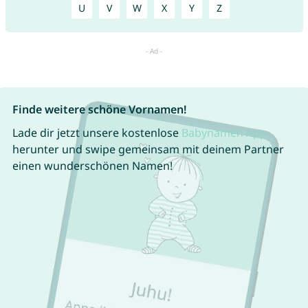
U
V
W
X
Y
Z
Finde weitere schöne Vornamen!
Lade dir jetzt unsere kostenlose
Babynamen App
herunter und swipe gemeinsam mit deinem Partner
einen wunderschönen Namen!