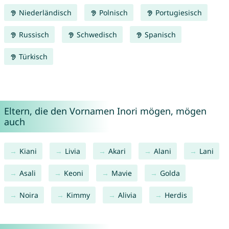
Niederländisch
Polnisch
Portugiesisch
Russisch
Schwedisch
Spanisch
Türkisch
Eltern, die den Vornamen Inori mögen, mögen
auch
Kiani
Livia
Akari
Alani
Lani
Asali
Keoni
Mavie
Golda
Noira
Kimmy
Alivia
Herdis