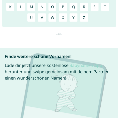
K
L
M
N
O
P
Q
R
S
T
U
V
W
X
Y
Z
Finde weitere schöne Vornamen!
Lade dir jetzt unsere kostenlose
Babynamen App
herunter und swipe gemeinsam mit deinem Partner
einen wunderschönen Namen!