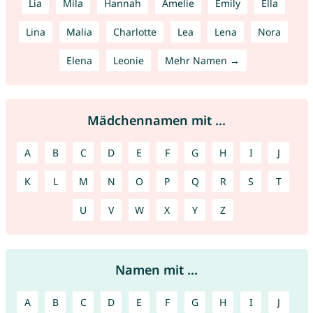
Lia
Mila
Hannah
Amelie
Emily
Ella
Lina
Malia
Charlotte
Lea
Lena
Nora
Elena
Leonie
Mehr Namen →
Mädchennamen mit ...
A
B
C
D
E
F
G
H
I
J
K
L
M
N
O
P
Q
R
S
T
U
V
W
X
Y
Z
Namen mit ...
A
B
C
D
E
F
G
H
I
J