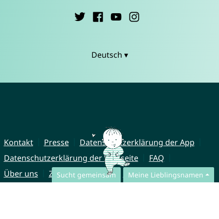
Deutsch ▾
Kontakt
Presse
Datenschutzerklärung der App
Datenschutzerklärung der Webseite
FAQ
Über uns
Zusammenarbeit
Impressum
Sucht gemeinsam
Meine Lieblingsnamen
© CharliesNames UG (haftungsbeschränkt)