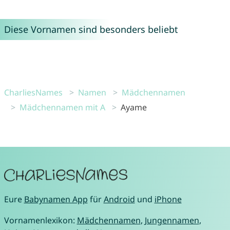
Diese Vornamen sind besonders beliebt
CharliesNames
Namen
Mädchennamen
Mädchennamen mit A
Ayame
Eure
Babynamen App
für
Android
und
iPhone
Vornamenlexikon:
Mädchennamen
,
Jungennamen
,