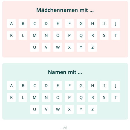
Mädchennamen mit ...
A
B
C
D
E
F
G
H
I
J
K
L
M
N
O
P
Q
R
S
T
U
V
W
X
Y
Z
Namen mit ...
A
B
C
D
E
F
G
H
I
J
K
L
M
N
O
P
Q
R
S
T
U
V
W
X
Y
Z