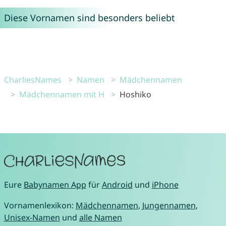
Diese Vornamen sind besonders beliebt
CharliesNames
Namen
Mädchennamen
Mädchennamen mit H
Hoshiko
Eure
Babynamen App
für
Android
und
iPhone
Vornamenlexikon:
Mädchennamen
,
Jungennamen
,
Unisex-Namen
und
alle Namen