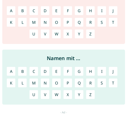
A
B
C
D
E
F
G
H
I
J
K
L
M
N
O
P
Q
R
S
T
U
V
W
X
Y
Z
Namen mit ...
A
B
C
D
E
F
G
H
I
J
K
L
M
N
O
P
Q
R
S
T
U
V
W
X
Y
Z