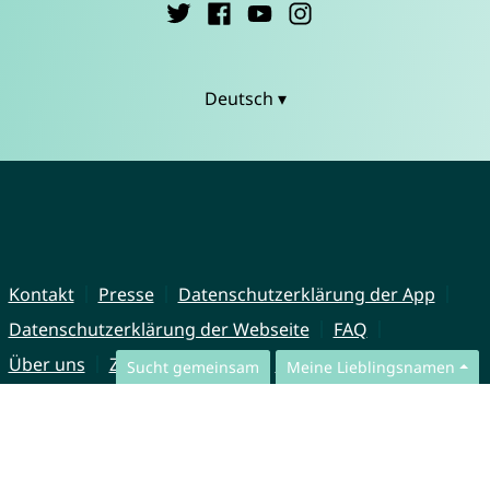
Deutsch ▾
Kontakt
Presse
Datenschutzerklärung der App
Datenschutzerklärung der Webseite
FAQ
Über uns
Zusammenarbeit
Impressum
Sucht gemeinsam
Meine Lieblingsnamen
© CharliesNames UG (haftungsbeschränkt)
Brahmsweg 6
85221 Dachau
Germany