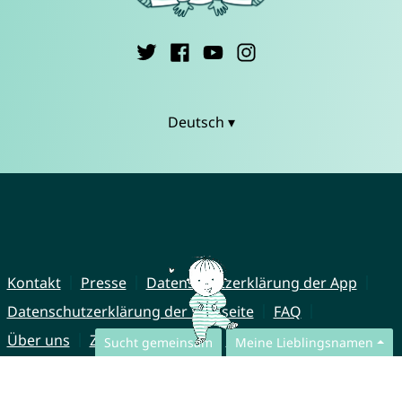
Deutsch ▾
Kontakt
Presse
Datenschutzerklärung der App
Datenschutzerklärung der Webseite
FAQ
Über uns
Zusammenarbeit
Impressum
Sucht gemeinsam
Meine Lieblingsnamen
© CharliesNames UG (haftungsbeschränkt)