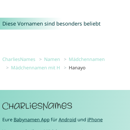
Diese Vornamen sind besonders beliebt
CharliesNames
Namen
Mädchennamen
Mädchennamen mit H
Hanayo
Eure
Babynamen App
für
Android
und
iPhone