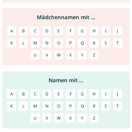
Mädchennamen mit ...
A
B
C
D
E
F
G
H
I
J
K
L
M
N
O
P
Q
R
S
T
U
V
W
X
Y
Z
Namen mit ...
A
B
C
D
E
F
G
H
I
J
K
L
M
N
O
P
Q
R
S
T
U
V
W
X
Y
Z