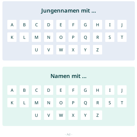
Jungennamen mit ...
A
B
C
D
E
F
G
H
I
J
K
L
M
N
O
P
Q
R
S
T
U
V
W
X
Y
Z
Namen mit ...
A
B
C
D
E
F
G
H
I
J
K
L
M
N
O
P
Q
R
S
T
U
V
W
X
Y
Z