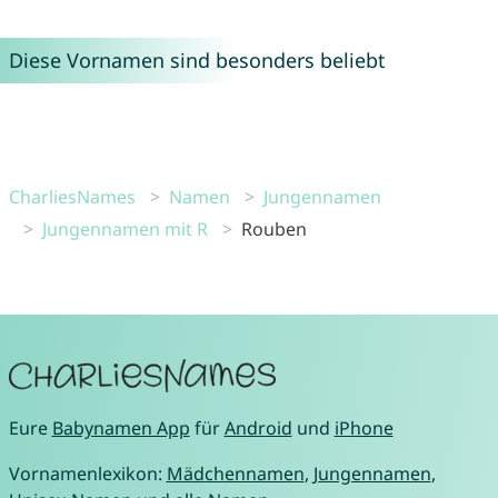
Diese Vornamen sind besonders beliebt
CharliesNames
Namen
Jungennamen
Jungennamen mit R
Rouben
Eure
Babynamen App
für
Android
und
iPhone
Vornamenlexikon:
Mädchennamen
,
Jungennamen
,