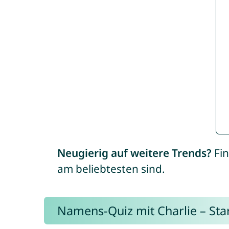
Neugierig auf weitere Trends?
Fin
am beliebtesten sind.
Namens-Quiz mit Charlie – Start