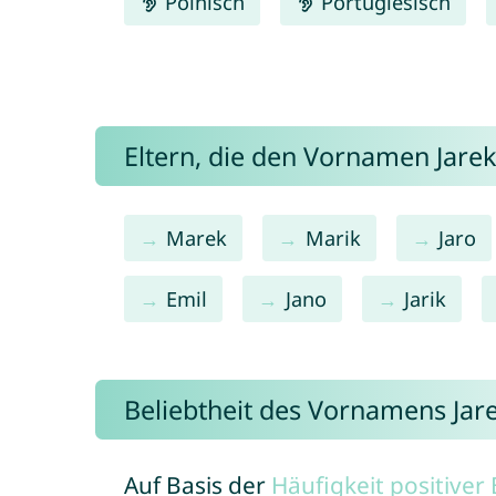
Polnisch
Portugiesisch
Eltern, die den Vornamen Jar
Marek
Marik
Jaro
Emil
Jano
Jarik
Beliebtheit des Vornamens Jar
Auf Basis der
Häufigkeit positive