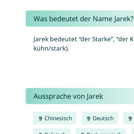
Was bedeutet der Name Jarek?
Jarek bedeutet “der Starke”, “der K
kühn/stark).
Aussprache von Jarek
Chinesisch
Deutsch