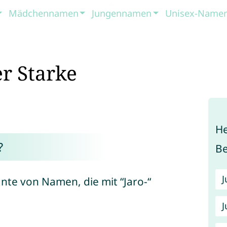
Mädchennamen
Jungennamen
Unisex-Name
r Starke
He
?
B
ante von Namen, die mit “Jaro-“
J