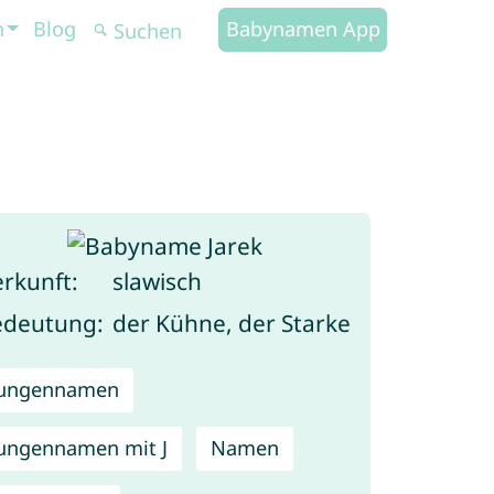
n
Blog
Babynamen App
rkunft:
slawisch
edeutung:
der Kühne, der Starke
Jungennamen
ungennamen mit J
Namen