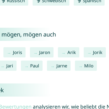
Russisch
Schwedisch
Spanisch
ek mögen, mögen auch
Joris
Jaron
Arik
Jorik
Jari
Paul
Jarne
Milo
ek
r Bewertungen
analysieren wir, wie beliebt di