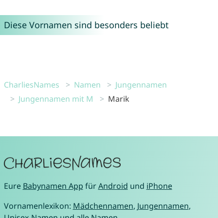
Diese Vornamen sind besonders beliebt
CharliesNames
Namen
Jungennamen
Jungennamen mit M
Marik
Eure
Babynamen App
für
Android
und
iPhone
Vornamenlexikon:
Mädchennamen
,
Jungennamen
,
Unisex-Namen
und
alle Namen