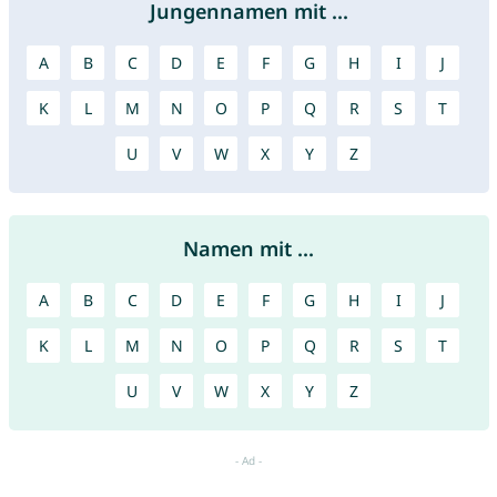
Jungennamen mit ...
A
B
C
D
E
F
G
H
I
J
K
L
M
N
O
P
Q
R
S
T
U
V
W
X
Y
Z
Namen mit ...
A
B
C
D
E
F
G
H
I
J
K
L
M
N
O
P
Q
R
S
T
U
V
W
X
Y
Z