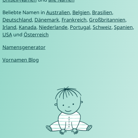
Beliebte Namen in
Australien
,
Belgien
,
Brasilien
,
Deutschland
,
Dänemark
,
Frankreich
,
Großbritannien
,
Irland
,
Kanada
,
Niederlande
,
Portugal
,
Schweiz
,
Spanien
,
USA
und
Österreich
Namensgenerator
Vornamen Blog