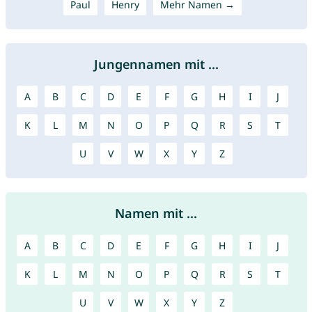
Paul
Henry
Mehr Namen →
Jungennamen mit ...
A
B
C
D
E
F
G
H
I
J
K
L
M
N
O
P
Q
R
S
T
U
V
W
X
Y
Z
Namen mit ...
A
B
C
D
E
F
G
H
I
J
K
L
M
N
O
P
Q
R
S
T
U
V
W
X
Y
Z