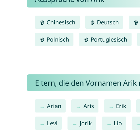
Chinesisch
Deutsch
Polnisch
Portugiesisch
Eltern, die den Vornamen Ari
Arian
Aris
Erik
Levi
Jorik
Lio