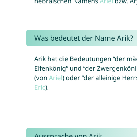
hebräischen Namens
Ariel
bzw. Ar
Was bedeutet der Name Arik?
Arik hat die Bedeutungen “der mäc
Elfenkönig” und “der Zwergenköni
(von
Ariel
) oder “der alleinige Her
Eric
).
Aussprache von Arik