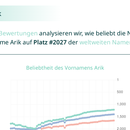
k
r Bewertungen
analysieren wir, wie beliebt di
ame Arik auf
Platz #2027
der
weltweiten Namen