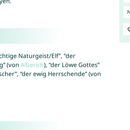
yeh.
htige Naturgeist/Elf”, “der
g” (von
Alberich
), “der Löwe Gottes”
rscher”, “der ewig Herrschende” (von