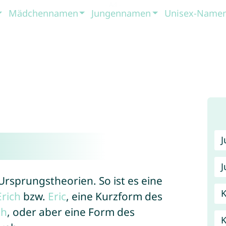
Mädchennamen
Jungennamen
Unisex-Name
J
rsprungstheorien. So ist es eine
K
Erich
bzw.
Eric
, eine Kurzform des
ch
, oder aber eine Form des