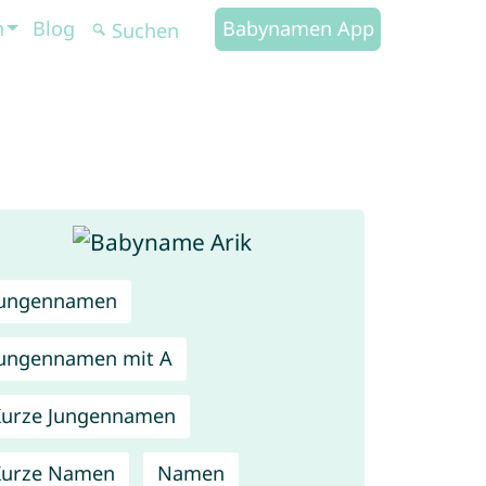
n
Blog
Babynamen App
Jungennamen
ungennamen mit A
urze Jungennamen
Kurze Namen
Namen