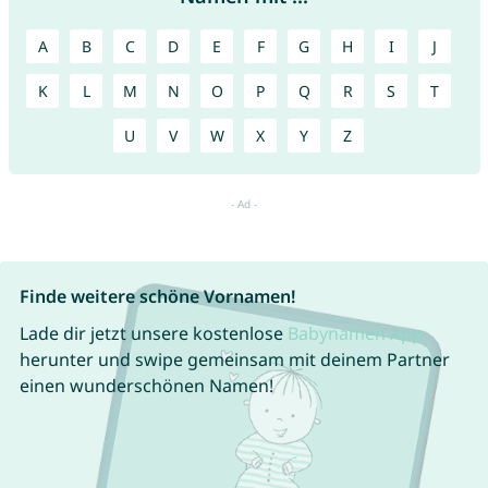
A
B
C
D
E
F
G
H
I
J
K
L
M
N
O
P
Q
R
S
T
U
V
W
X
Y
Z
Finde weitere schöne Vornamen!
Lade dir jetzt unsere kostenlose
Babynamen App
herunter und swipe gemeinsam mit deinem Partner
einen wunderschönen Namen!