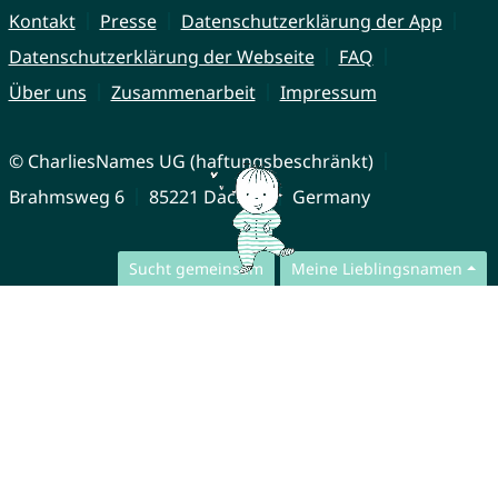
Kontakt
Presse
Datenschutzerklärung der App
Datenschutzerklärung der Webseite
FAQ
Über uns
Zusammenarbeit
Impressum
© CharliesNames UG (haftungsbeschränkt)
Brahmsweg 6
85221 Dachau
Germany
Sucht gemeinsam
Meine Lieblingsnamen