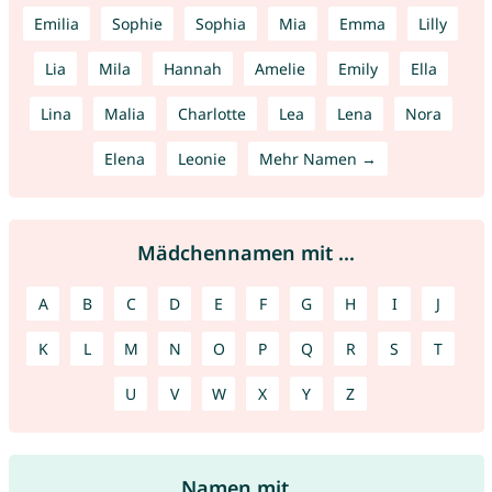
Emilia
Sophie
Sophia
Mia
Emma
Lilly
Lia
Mila
Hannah
Amelie
Emily
Ella
Lina
Malia
Charlotte
Lea
Lena
Nora
Elena
Leonie
Mehr Namen →
Mädchennamen mit ...
A
B
C
D
E
F
G
H
I
J
K
L
M
N
O
P
Q
R
S
T
U
V
W
X
Y
Z
Namen mit ...