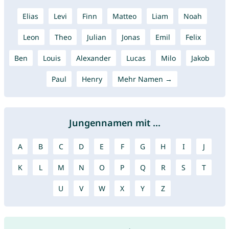
Elias
Levi
Finn
Matteo
Liam
Noah
Leon
Theo
Julian
Jonas
Emil
Felix
Ben
Louis
Alexander
Lucas
Milo
Jakob
Paul
Henry
Mehr Namen →
Jungennamen mit ...
A
B
C
D
E
F
G
H
I
J
K
L
M
N
O
P
Q
R
S
T
U
V
W
X
Y
Z