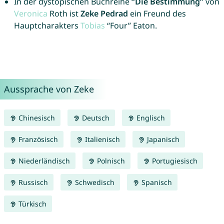
In der dystopischen Buchreihe
“Die Bestimmung”
von
Veronica
Roth ist
Zeke Pedrad
ein Freund des
Hauptcharakters
Tobias
“Four” Eaton.
Aussprache von Zeke
Chinesisch
Deutsch
Englisch
Französisch
Italienisch
Japanisch
Niederländisch
Polnisch
Portugiesisch
Russisch
Schwedisch
Spanisch
Türkisch