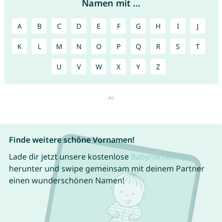
Namen mit ...
A
B
C
D
E
F
G
H
I
J
K
L
M
N
O
P
Q
R
S
T
U
V
W
X
Y
Z
Finde weitere schöne Vornamen!
Lade dir jetzt unsere kostenlose
Babynamen App
herunter und swipe gemeinsam mit deinem Partner
einen wunderschönen Namen!