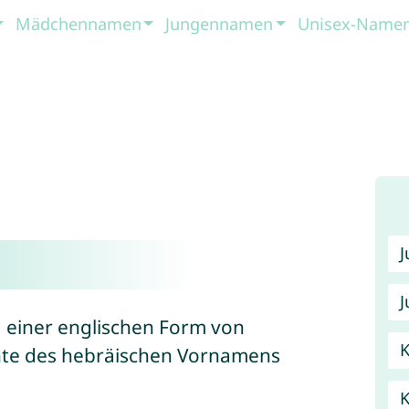
Mädchennamen
Jungennamen
Unisex-Name
J
, einer englischen Form von
K
ante des hebräischen Vornamens