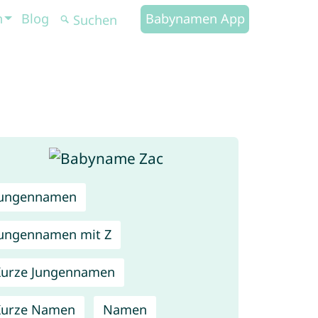
n
Blog
Babynamen App
Jungennamen
ungennamen mit Z
urze Jungennamen
Kurze Namen
Namen