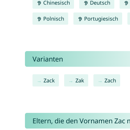
Chinesisch
Deutsch
Polnisch
Portugiesisch
Varianten
Zack
Zak
Zach
Eltern, die den Vornamen Zac