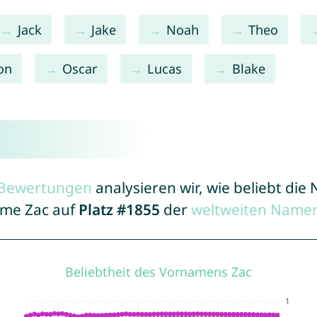
Jack
Jake
Noah
Theo
on
Oscar
Lucas
Blake
r Bewertungen
analysieren wir, wie beliebt di
ame Zac auf
Platz #1855
der
weltweiten Namen