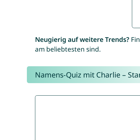
Neugierig auf weitere Trends?
Fin
am beliebtesten sind.
Namens-Quiz mit Charlie – Start