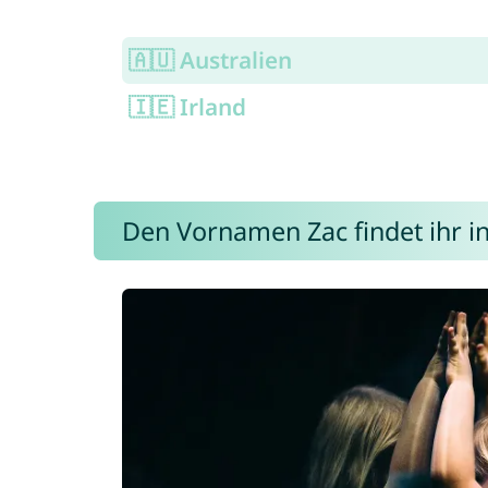
🇦🇺 Australien
🇮🇪 Irland
Den Vornamen Zac findet ihr in