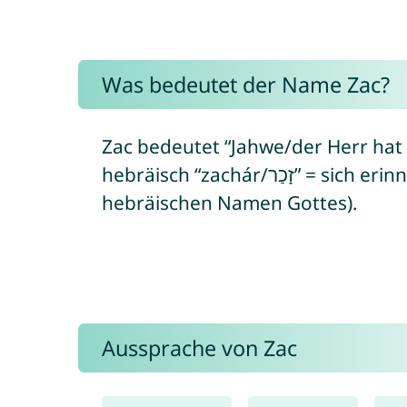
Was bedeutet der Name Zac?
Zac bedeutet “Jahwe/der Herr hat s
hebräisch “zachár/זָכַר” = sich erinnern + “yah/יָה” = bezieht sich auf den
hebräischen Namen Gottes).
Aussprache von Zac