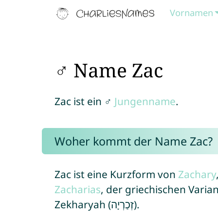
Vornamen
♂ Name Zac
Zac ist ein ♂
Jungenname
.
Woher kommt der Name Zac?
Zac ist eine Kurzform von
Zachary
Zacharias
, der griechischen Vari
Zekharyah (זְכַרְיָה).