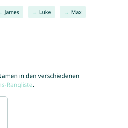
James
Luke
Max
e Namen in den verschiedenen
s-Rangliste
.