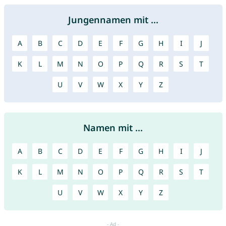
Jungennamen mit ...
A
B
C
D
E
F
G
H
I
J
K
L
M
N
O
P
Q
R
S
T
U
V
W
X
Y
Z
Namen mit ...
A
B
C
D
E
F
G
H
I
J
K
L
M
N
O
P
Q
R
S
T
U
V
W
X
Y
Z