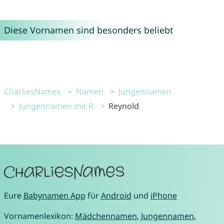
Diese Vornamen sind besonders beliebt
CharliesNames
Namen
Jungennamen
Jungennamen mit R
Reynold
Eure
Babynamen App
für
Android
und
iPhone
Vornamenlexikon:
Mädchennamen
,
Jungennamen
,