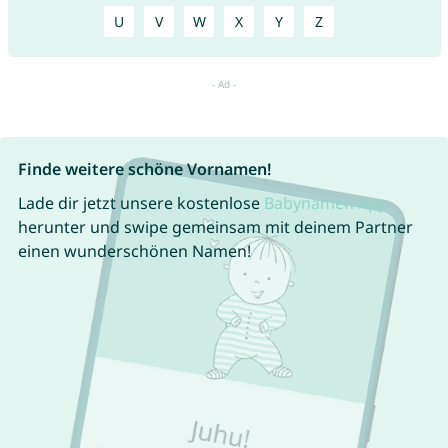
U
V
W
X
Y
Z
Finde weitere schöne Vornamen!
Lade dir jetzt unsere kostenlose
Babynamen App
herunter und swipe gemeinsam mit deinem Partner
einen wunderschönen Namen!