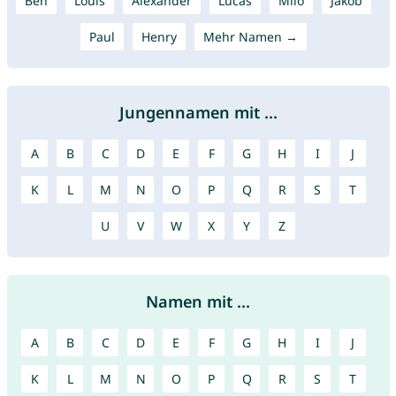
Ben
Louis
Alexander
Lucas
Milo
Jakob
Paul
Henry
Mehr Namen →
Jungennamen mit ...
A
B
C
D
E
F
G
H
I
J
K
L
M
N
O
P
Q
R
S
T
U
V
W
X
Y
Z
Namen mit ...
A
B
C
D
E
F
G
H
I
J
K
L
M
N
O
P
Q
R
S
T