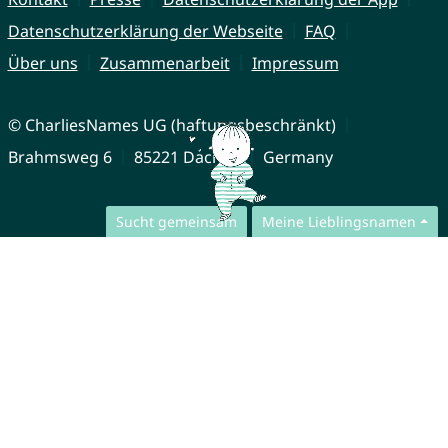
Datenschutzerklärung der Webseite
FAQ
Über uns
Zusammenarbeit
Impressum
© CharliesNames UG (haftungsbeschränkt)
Brahmsweg 6
85221 Dachau
Germany
Sucht gemeinsam
Meine Lieblingsnamen