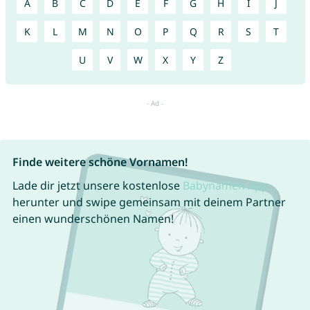
A
B
C
D
E
F
G
H
I
J
K
L
M
N
O
P
Q
R
S
T
U
V
W
X
Y
Z
Finde weitere schöne Vornamen!
Lade dir jetzt unsere kostenlose
Babynamen App
herunter und swipe gemeinsam mit deinem Partner
einen wunderschönen Namen!