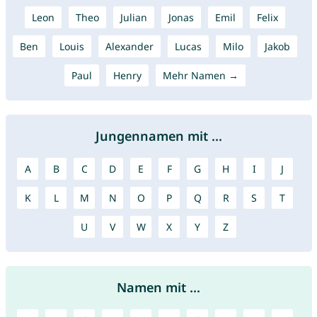
Leon
Theo
Julian
Jonas
Emil
Felix
Ben
Louis
Alexander
Lucas
Milo
Jakob
Paul
Henry
Mehr Namen →
Jungennamen mit ...
A
B
C
D
E
F
G
H
I
J
K
L
M
N
O
P
Q
R
S
T
U
V
W
X
Y
Z
Namen mit ...