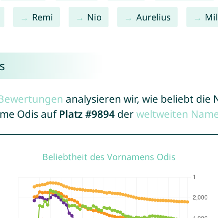
Remi
Nio
Aurelius
Mi
s
r Bewertungen
analysieren wir, wie beliebt di
ame Odis auf
Platz #9894
der
weltweiten Name