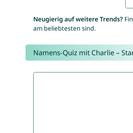
Neugierig auf weitere Trends?
Fin
am beliebtesten sind.
Namens-Quiz mit Charlie – Start