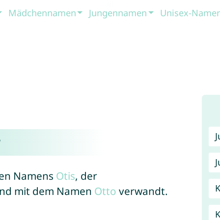
Mädchennamen
Jungennamen
Unisex-Name
?
J
schen Namens
Otis
, der
K
 und mit dem Namen
Otto
verwandt.