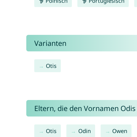
Polnisch
Portugiesisch
Varianten
Otis
Eltern, die den Vornamen Odi
Otis
Odin
Owen