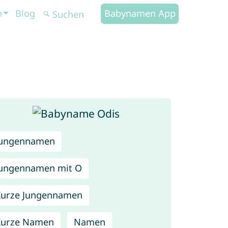
n
Blog
Babynamen App
Jungennamen
ungennamen mit O
urze Jungennamen
Kurze Namen
Namen