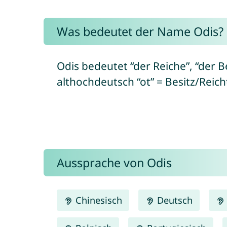
Was bedeutet der Name Odis?
Odis bedeutet “der Reiche”, “der B
althochdeutsch “ot” = Besitz/Reic
Aussprache von Odis
Chinesisch
Deutsch