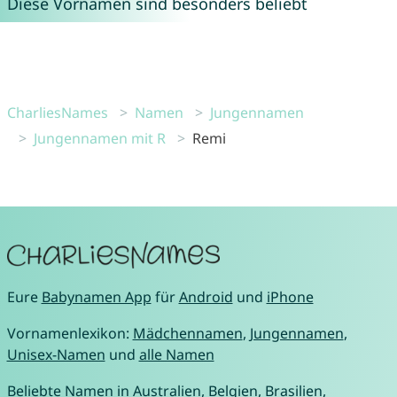
Diese Vornamen sind besonders beliebt
CharliesNames
Namen
Jungennamen
Jungennamen mit R
Remi
Eure
Babynamen App
für
Android
und
iPhone
Vornamenlexikon:
Mädchennamen
,
Jungennamen
,
Unisex-Namen
und
alle Namen
Beliebte Namen in
Australien
,
Belgien
,
Brasilien
,