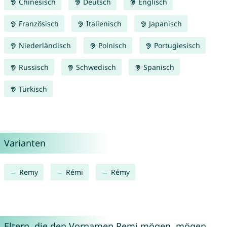
Chinesisch
Deutsch
Englisch
Französisch
Italienisch
Japanisch
Niederländisch
Polnisch
Portugiesisch
Russisch
Schwedisch
Spanisch
Türkisch
Varianten
Remy
Rémi
Rémy
Eltern, die den Vornamen Remi mögen, mögen