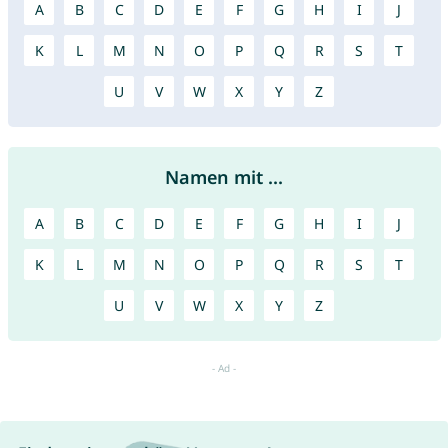
A
B
C
D
E
F
G
H
I
J
K
L
M
N
O
P
Q
R
S
T
U
V
W
X
Y
Z
Namen mit ...
A
B
C
D
E
F
G
H
I
J
K
L
M
N
O
P
Q
R
S
T
U
V
W
X
Y
Z