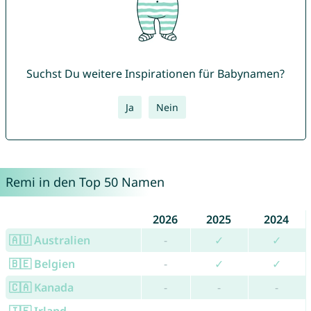
Suchst Du weitere Inspirationen für Babynamen?
Ja
Nein
Remi in den Top 50 Namen
2026
2025
2024
🇦🇺 Australien
-
✓
✓
🇧🇪 Belgien
-
✓
✓
🇨🇦 Kanada
-
-
-