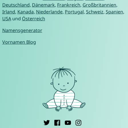
Deutschland
,
Dänemark
,
Frankreich
,
Großbritannien
,
Irland
,
Kanada
,
Niederlande
,
Portugal
,
Schweiz
,
Spanien
,
USA
und
Österreich
Namensgenerator
Vornamen Blog