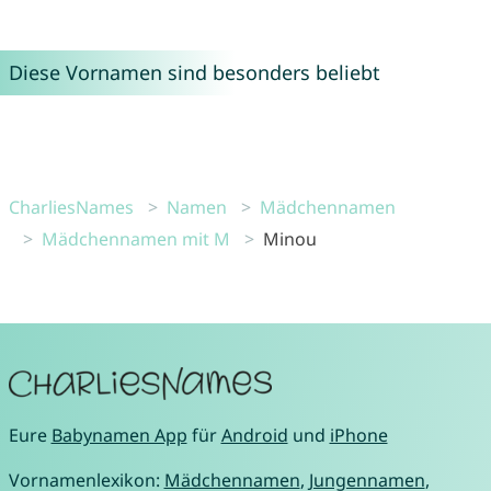
Diese Vornamen sind besonders beliebt
CharliesNames
Namen
Mädchennamen
Mädchennamen mit M
Minou
Eure
Babynamen App
für
Android
und
iPhone
Vornamenlexikon:
Mädchennamen
,
Jungennamen
,