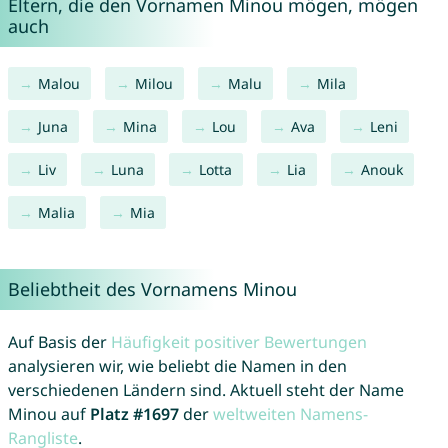
Eltern, die den Vornamen Minou mögen, mögen
auch
Malou
Milou
Malu
Mila
Juna
Mina
Lou
Ava
Leni
Liv
Luna
Lotta
Lia
Anouk
Malia
Mia
Beliebtheit des Vornamens Minou
Auf Basis der
Häufigkeit positiver Bewertungen
analysieren wir, wie beliebt die Namen in den
verschiedenen Ländern sind. Aktuell steht der Name
Minou auf
Platz #1697
der
weltweiten Namens-
Rangliste
.