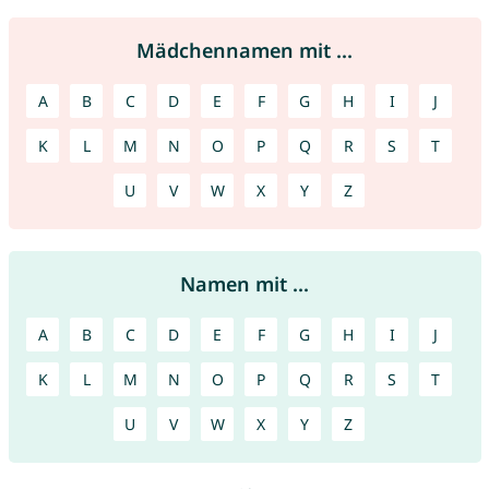
Mädchennamen mit ...
A
B
C
D
E
F
G
H
I
J
K
L
M
N
O
P
Q
R
S
T
U
V
W
X
Y
Z
Namen mit ...
A
B
C
D
E
F
G
H
I
J
K
L
M
N
O
P
Q
R
S
T
U
V
W
X
Y
Z